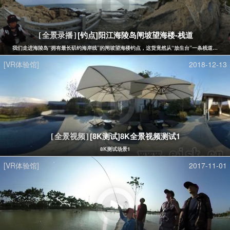
[钓点]阳江海陵岛闸坡望海楼-栈道
[全景录播]
我们走进海陵岛“拥有最长矶钓海岸线”的闸坡望海楼钓点，这货竟然从“放生台”一条栈道直通“十
[VR体验馆]
2018-12-13
[8K测试]8K全景视频测试1
[全景视频]
8K测试场景1
[VR体验馆]
2017-11-01