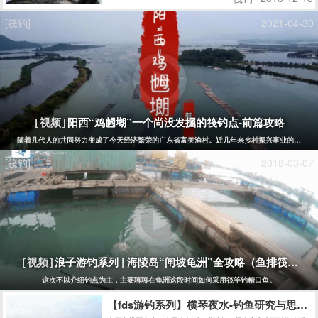
[筏钓]
2021-04-30
阳西“鸡乸㙟”一个尚没发掘的筏钓点-前篇攻略
[视频]
随着几代人的共同努力变成了今天经济繁荣的广东省富美渔村。近几年来乡村振兴事业的发展，
[筏钓]
2018-03-07
浪子游钓系列 | 海陵岛“闸坡龟洲”全攻略（鱼排筏钓）
[视频]
这次不以介绍钓点为主，主要聊聊在龟洲这段时间如何采用筏竿钓精口鱼。
【fds游钓系列】横琴夜水-钓鱼研究与思考