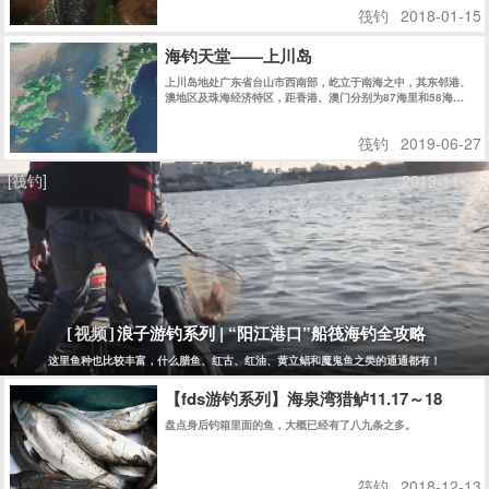
筏钓
2018-01-15
海钓天堂——上川岛
上川岛地处广东省台山市西南部，屹立于南海之中，其东邻港、
澳地区及珠海经济特区，距香港、澳门分别为87海里和58海
里........
筏钓
2019-06-27
[筏钓]
2019-11-14
浪子游钓系列 | “阳江港口”船筏海钓全攻略
[视频]
这里鱼种也比较丰富，什么腊鱼、红古、红油、黄立鲳和魔鬼鱼之类的通通都有！
【fds游钓系列】海泉湾猎鲈11.17～18
盘点身后钓箱里面的鱼，大概已经有了八九条之多。
筏钓
2018-12-13