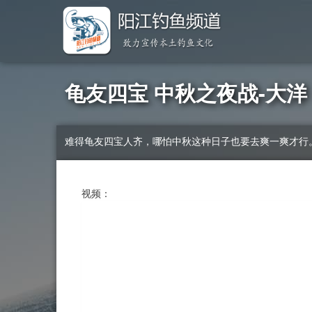
龟友四宝 中秋之夜战-大洋
难得龟友四宝人齐，哪怕中秋这种日子也要去爽一爽才行。
视频：