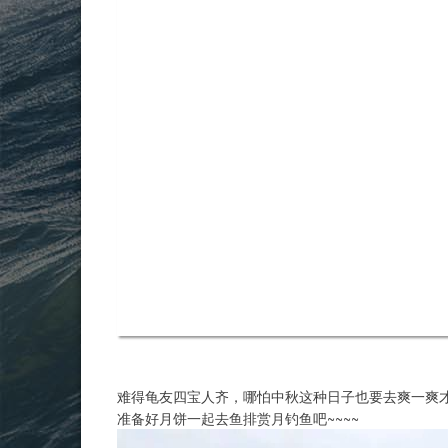
难得龟友四宝人齐，哪怕中秋这种日子也要去爽一爽
准备好月饼一起去鱼排赏月钓鱼吧~~~~