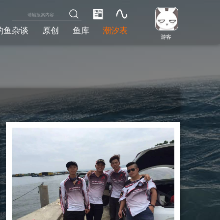
钓鱼杂谈
原创
鱼库
潮汐表
游客