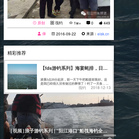
原创
筏钓
1w+
0
449
偉
来源：
2016-09-22
eisk.cn
精彩推荐
【fds游钓系列】海宴蚝排，日水出击
凌晨3点25分起床，前一天下午把船提前装好。这
是我已经很久没有做过的事情了！钓了一天鱼，天
筏钓
2018-12-13
黑归航，装船上车，看了一下时间是21点21
分........
[筏钓]
2019-11-14
浪子游钓系列 | “阳江港口”船筏海钓全攻略
[视频]