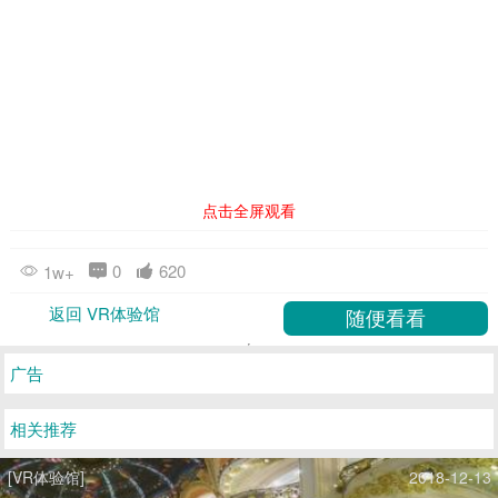
点击全屏观看
0
620
1w+
返回 VR体验馆
广告
相关推荐
[VR体验馆]
2018-12-13