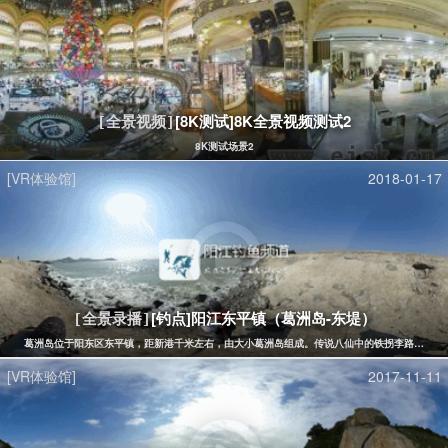
[8K测试]8K全景视频测试2
[全景视频]
8K测试场景2
[VR体验馆]
2018-01-17
[钓点]阳江东平镇（葛洲岛-东堤）
[全景录播]
葛洲岛位于阳东区东平镇，距新港千米左右，由大小葛洲岛组成。传说八仙中的铁拐李路过东平
[VR体验馆]
2017-11-11