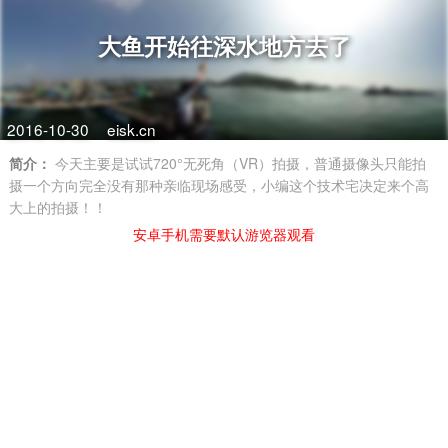
大鱼开始往深水地方去了
2016-10-30
eisk.cn
简介：
今天主要是试试720°无死角（VR）拍摄，普通摄像头只能拍
摄一个方向完全没有那种亲临现场感受，小编这个技术宅决定来个高
大上的拍摄！！
安卓手机需要默认游览器观看