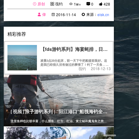
原创
筏钓
1w+
0
428
偉
来源：
2016-11-14
eisk.cn
精彩推荐
【fds游钓系列】海宴蚝排，日水出击
凌晨3点25分起床，前一天下午把船提前装好。这
是我已经很久没有做过的事情了！钓了一天鱼，天
筏钓
2018-12-13
黑归航，装船上车，看了一下时间是21点21
分........
[筏钓]
2019-11-14
浪子游钓系列 | “阳江港口”船筏海钓全攻略
[视频]
这里鱼种也比较丰富，什么腊鱼、红古、红油、黄立鲳和魔鬼鱼之类的通通都有！
[筏钓]
2021-04-29