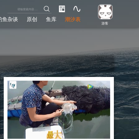
钓鱼杂谈
原创
鱼库
潮汐表
游客