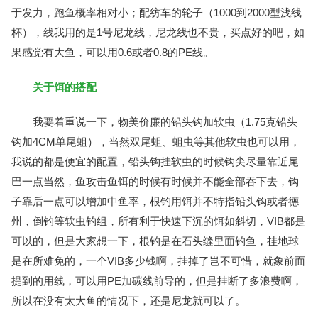
于发力，跑鱼概率相对小；配纺车的轮子（1000到2000型浅线
杯），线我用的是1号尼龙线，尼龙线也不贵，买点好的吧，如
果感觉有大鱼，可以用0.6或者0.8的PE线。
关于饵的搭配
我要着重说一下，物美价廉的铅头钩加软虫（1.75克铅头
钩加4CM单尾蛆），当然双尾蛆、蛆虫等其他软虫也可以用，
我说的都是便宜的配置，铅头钩挂软虫的时候钩尖尽量靠近尾
巴一点当然，鱼攻击鱼饵的时候有时候并不能全部吞下去，钩
子靠后一点可以增加中鱼率，根钓用饵并不特指铅头钩或者德
州，倒钓等软虫钓组，所有利于快速下沉的饵如斜切，VIB都是
可以的，但是大家想一下，根钓是在石头缝里面钓鱼，挂地球
是在所难免的，一个VIB多少钱啊，挂掉了岂不可惜，就象前面
提到的用线，可以用PE加碳线前导的，但是挂断了多浪费啊，
所以在没有太大鱼的情况下，还是尼龙就可以了。