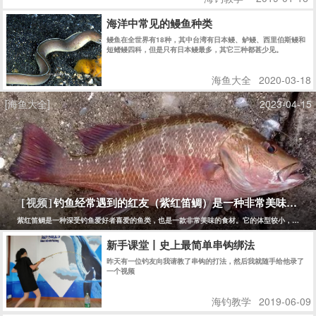
海洋中常见的鳗鱼种类
鳗鱼在全世界有18种，其中台湾有日本鳗、鲈鳗、西里伯斯鳗和
短鳍鳗四科，但是只有日本鳗最多，其它三种都甚少见。
海鱼大全
2020-03-18
[海鱼大全]
2023-04-15
钓鱼经常遇到的红友（紫红笛鲷）是一种非常美味的鱼
[视频]
紫红笛鲷是一种深受钓鱼爱好者喜爱的鱼类，也是一款非常美味的食材。它的体型较小，一般长
新手课堂丨史上最简单串钩绑法
昨天有一位钓友向我请教了串钩的打法，然后我就随手给他录了
一个视频
海钓教学
2019-06-09