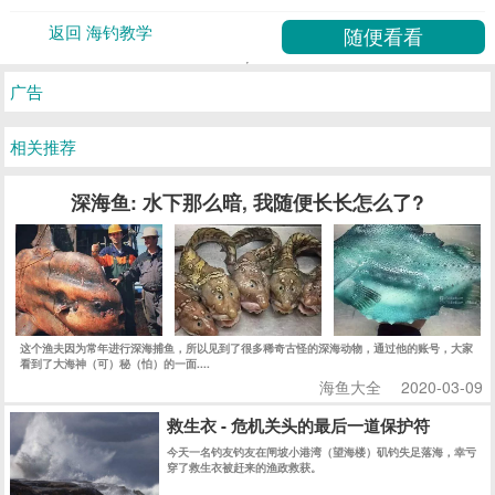
返回 海钓教学
广告
相关推荐
深海鱼: 水下那么暗, 我随便长长怎么了?
这个渔夫因为常年进行深海捕鱼，所以见到了很多稀奇古怪的深海动物，通过他的账号，大家
看到了大海神（可）秘（怕）的一面....
海鱼大全
2020-03-09
救生衣 - 危机关头的最后一道保护符
今天一名钓友钓友在闸坡小港湾（望海楼）矶钓失足落海，幸亏
穿了救生衣被赶来的渔政救获。