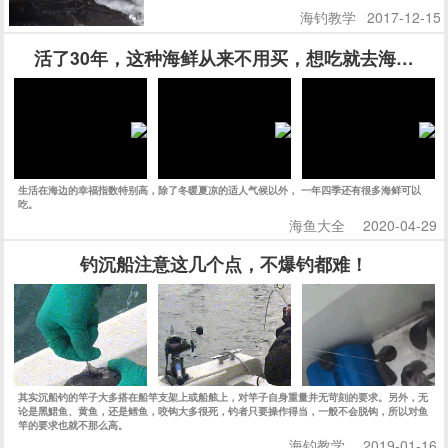
海钓教学
2017-12-15
活了30年，这种海鲜从来不用买，想吃就去海边挖
生活在海边的幸福指数特别高，除了冬暖夏凉的适人气候以外， 一年四季还有很多海鲜可以
吃。
海鱼大全
2020-04-29
钓沉船注意这几个点，不爆钓都难！
其实沉船钓的竿子大多搭在船竿支架上或船舷上，对竿子自身重量并无苛刻的要求。另外，无
论是黑鮶鱼、黄鱼，还是鳕鱼，咬钩大多很死，钓者只要操作得当，一般不会脱钩，所以对鱼
竿的要求也就不那么高。
海钓教学
2019-01-16