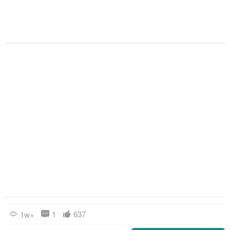
1
637
1w+