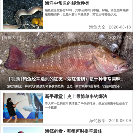
海洋中常见的鳗鱼种类
鳗鱼在全世界有18种，其中台湾有日本鳗、鲈鳗、西里伯斯鳗和
短鳍鳗四科，但是只有日本鳗最多，其它三种都甚少见。
海鱼大全
2020-03-18
[海鱼大全]
2023-04-15
钓鱼经常遇到的红友（紫红笛鲷）是一种非常美味的鱼
[视频]
紫红笛鲷是一种深受钓鱼爱好者喜爱的鱼类，也是一款非常美味的食材。它的体型较小，一般长
新手课堂丨史上最简单串钩绑法
昨天有一位钓友向我请教了串钩的打法，然后我就随手给他录了
一个视频
海钓教学
2019-06-09
海筏必看 - 海筏何时提竿最佳