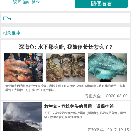
返回 海钓教学
广告
相关推荐
深海鱼: 水下那么暗, 我随便长长怎么了?
这个渔夫因为常年进行深海捕鱼，所以见到了很多稀奇古怪的深海动物，通过他的账号，大家
看到了大海神（可）秘（怕）的一面....
海鱼大全
2020-03-09
救生衣 - 危机关头的最后一道保护符
今天一名钓友钓友在闸坡小港湾（望海楼）矶钓失足落海，幸亏
穿了救生衣被赶来的渔政救获。
海钓教学
2017-12-15