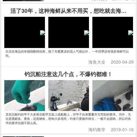
活了30年，这种海鲜从来不用买，想吃就去海边挖
生活在海边的幸福指数特别高，除了冬暖夏凉的适人气候以外， 一年四季还有很多海鲜可以
吃。
海鱼大全
2020-04-29
钓沉船注意这几个点，不爆钓都难！
其实沉船钓的竿子大多搭在船竿支架上或船舷上，对竿子自身重量并无苛刻的要求。另外，无
论是黑鮶鱼、黄鱼，还是鳕鱼，咬钩大多很死，钓者只要操作得当，一般不会脱钩，所以对鱼
竿的要求也就不那么高。
海钓教学
2019-01-16