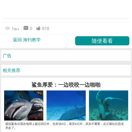
0
618
1w+
返回 海钓教学
广告
相关推荐
鲨鱼厚爱：一边咬咬一边啪啪
据说鲨鱼出现在地球上超过四亿年，也有说5亿，甚至6亿年，其实不重要，反正都比比恐龙
早多了。