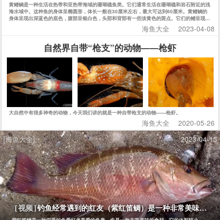
黄鳍鲷是一种生活在热带和亚热带海域的珊瑚礁鱼类。它们通常生活在珊瑚礁和岩石附近的浅
海水域中。这种鱼的身体呈椭圆形，体长一般在30厘米左右，最大可达到60厘米。黄鳍鲷的
身体呈现出深蓝色的底色，腹部呈银白色，头部和背部有一些淡黄色的斑点。它们的鳍呈现出
明显的黄色，因此得名黄鳍鲷。
海鱼大全
2023-04-08
自然界自带“枪支”的动物——枪虾
大自然中有很多神奇的动物，今天我们讲的就是一种自带枪支的动物——枪虾。
海鱼大全
2020-05-26
[海鱼大全]
2023-04-15
钓鱼经常遇到的红友（紫红笛鲷）是一种非常美味的鱼
[视频]
紫红笛鲷是一种深受钓鱼爱好者喜爱的鱼类，也是一款非常美味的食材。它的体型较小，一般长