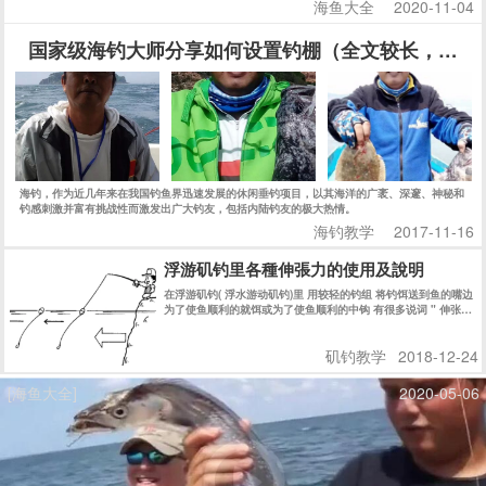
海鱼大全
2020-11-04
国家级海钓大师分享如何设置钓棚（全文较长，建议
海钓，作为近几年来在我国钓鱼界迅速发展的休闲垂钓项目，以其海洋的广袤、深邃、神秘和
钓感刺激并富有挑战性而激发出广大钓友，包括内陆钓友的极大热情。
海钓教学
2017-11-16
浮游矶钓里各種伸張力的使用及說明
在浮游矶钓( 浮水游动矶钓)里 用较轻的钓组 将钓饵送到鱼的嘴边
为了使鱼顺利的就饵或为了使鱼顺利的中钩 有很多说词 " 伸张拉
直力" " 引诱" "主线修正" 等等 说法 严格说来 都有不同的意思 !
简单的说法 都是为了鱼吃饵时 使浮标的 “鱼讯” 明显的显示出来
矶钓教学
2018-12-24
! 而迅速的使钓鱼者在第一时间内 知道鱼在吃食的信息 而采取相
应的措施 !
[海鱼大全]
2020-05-06