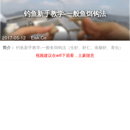
钓鱼新手教学-一般鱼饵钩法
2017-05-12
Eisk.Cn
简介：
钓鱼新手教学-一般鱼饵钩法（生虾、虾仁、南极虾、青虫）
视频建议在wifi下观看，土豪随意