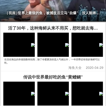
世界上最狠的鱼，被捕捉后立马“自爆”，没人能将它活
[视频]
活了30年，这种海鲜从来不用买，想吃就去海边挖
生活在海边的幸福指数特别高，除了冬暖夏凉的适人气候以外， 一年四季还有很多海鲜可以
吃。
海鱼大全
2020-04-29
传说中世界最好吃的鱼“黄鳍鲷”