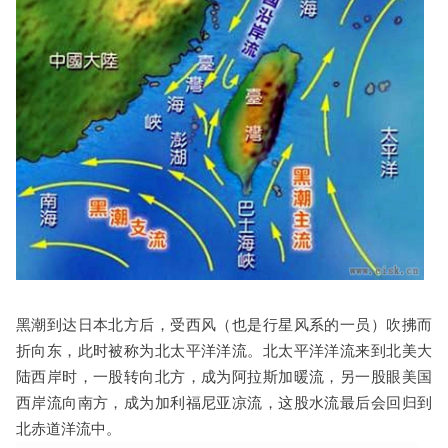
黑潮到达日本北方后，受西风（也是行星风系的一员）吹拂而
折向东，此时被称为北太平洋洋流。北太平洋洋流来到北美大
陆西岸时，一股转向北方，成为阿拉斯加暖流，另一股眼美国
西岸流向南方，成为加利福尼亚凉流，这股水流最后会回归到
北赤道洋流中。