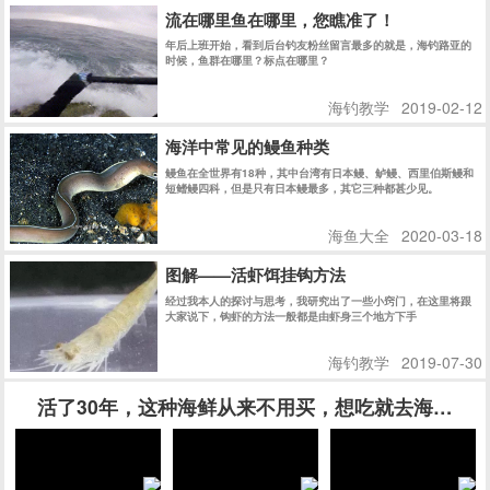
常见的有毒鱼种介绍，钓鱼人必备知识
[视频]
早几天就有一个钓友被暗丁刺到要去医院
流在哪里鱼在哪里，您瞧准了！
年后上班开始，看到后台钓友粉丝留言最多的就是，海钓路亚的
时候，鱼群在哪里？标点在哪里？
海钓教学
2019-02-12
海洋中常见的鳗鱼种类
鳗鱼在全世界有18种，其中台湾有日本鳗、鲈鳗、西里伯斯鳗和
短鳍鳗四科，但是只有日本鳗最多，其它三种都甚少见。
海鱼大全
2020-03-18
图解——活虾饵挂钩方法
经过我本人的探讨与思考，我研究出了一些小窍门，在这里将跟
大家说下，钩虾的方法一般都是由虾身三个地方下手
海钓教学
2019-07-30