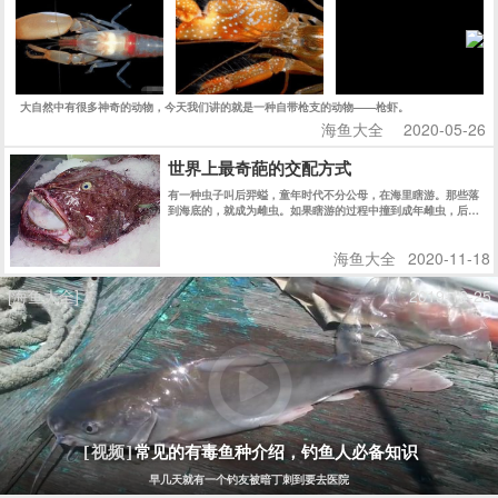
丑陋凶暴的狼鳚
[视频]
狼鳚，鲈形目(Perciformes)狼鳚科(Anarhichadidae)9种分布于北大西洋与北
自然界自带“枪支”的动物——枪虾
大自然中有很多神奇的动物，今天我们讲的就是一种自带枪支的动物——枪虾。
海鱼大全
2020-05-26
世界上最奇葩的交配方式
有一种虫子叫后羿螠，童年时代不分公母，在海里瞎游。那些落
到海底的，就成为雌虫。如果瞎游的过程中撞到成年雌虫，后螠
儿童就进入这只雌虫的身体里，来到它的子宫，发育成一只雄
性，从此在那里生活到性成熟，然后直接和身边现成的卵子结
海鱼大全
2020-11-18
合。
[海鱼大全]
2019-12-25