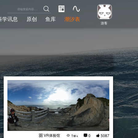
科学讯息
原创
鱼库
潮汐表
游客
VR体验馆
1w+
0
5087