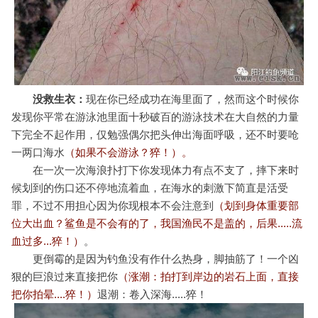
没救生衣：
现在你已经成功在海里面了，然而这个时候你
发现你平常在游泳池里面十秒破百的游泳技术在大自然的力量
下完全不起作用，仅勉强偶尔把头伸出海面呼吸，还不时要呛
一两口海水
（如果不会游泳？猝！）。
在一次一次海浪扑打下你发现体力有点不支了，摔下来时
候划到的伤口还不停地流着血，在海水的刺激下简直是活受
罪，不过不用担心因为你现根本不会注意到
（划到身体重要部
位大出血？鲨鱼是不会有的了，我国渔民不是盖的，后果.....流
血过多...
猝！）
。
更倒霉的是因为钓鱼没有作什么热身，脚抽筋了！一个凶
狠的巨浪过来直接把你
（涨潮：拍打到岸边的岩石上面，直接
把你拍晕....猝！）
退潮：卷入深海.....猝！