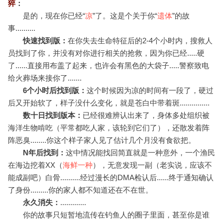
猝
：
是的，现在你已经“
凉
”了。这是个关于你“
遗体
”的故
事..........
快速找到版：
在你失去生命特征后的2-4个小时内，搜救人
员找到了你，并没有对你进行相关的抢救，因为你已经.....硬
了......直接用布盖了起来，也许会有黑色的大袋子.....警察致电
给火葬场来接你了.......
6个小时后找到版：
这个时候因为凉的时间有一段了，硬过
后又开始软了，样子没什么变化，就是苍白中带着斑...............
数十日找到版本：
已经很难辨认出来了，身体多处组织被
海洋生物啃吃（平常都吃人家，该轮到它们了），还散发着阵
阵恶臭........你这个样子家人见了估计几个月没有食欲把。
N年后找到：
这中情况能找回简直就是一种意外，一个渔民
在海边挖着XX（
海鲜一种
），无意发现一副（老实说，应该不
能成副吧）白骨..........经过漫长的DMA检认后......终于通知确认
了身份.........你的家人都不知道还在不在世。
永久消失：
.............
你的故事只短暂地流传在钓鱼人的圈子里面，甚至你是谁