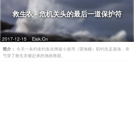
救生衣 - 危机关头的最后一道保护符
2017-12-15
Eisk.Cn
简介：
今天一名钓友钓友在闸坡小港湾（望海楼）矶钓失足落海，幸
亏穿了救生衣被赶来的渔政救获。