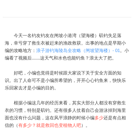
今天一名钓友钓友在闸坡小港湾（望海楼）矶钓失足落
海，幸亏穿了救生衣被赶来的渔政救获。出事的地点是早期小
编的攻略地方：
浪子游钓海陵岛全攻略（闸坡望海楼）- 01
。小
编看了视频后.......这天气和水色也能钓鱼？浪太大了把。
好吧，小编也觉得是时候跟大家说下关于安全方面的知
识。出了人命可不是小编所希望的，开开心心钓鱼来，快快乐
乐回家去才是小编的目的。
根据小编这几年的经历来看，其实大部分人都没有穿救生
衣的习惯，特别是矶钓。还有很多人仗着自己会游泳掉到海里
面也没有什么问题，这在风平浪静的时候小编
多少
还是有点相
信的（
有多少？就是救回也变植物人吧
）。