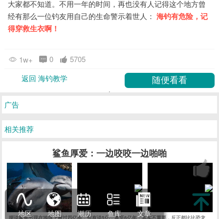
大家都不知道。不用一年的时间，再也没有人记得这个地方曾
经有那么一位钓友用自己的生命警示着世人：
海钓有危险，
记
得穿救生衣啊！
0
5705
1w+
返回 海钓教学
广告
相关推荐
鲨鱼厚爱：一边咬咬一边啪啪
地区
地图
潮历
鱼库
文章
据说鲨鱼出现在地球上超过四亿年，也有说5亿，甚至6亿年，其实不重要，反正都比比恐龙