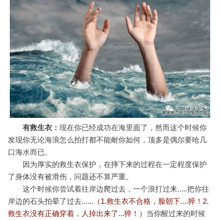
有救生衣：
现在你已经成功在海里面了，然而这个时候你
发现你无论海浪怎么拍打都不能耐你如何，顶多是偶尔要呛几
口海水而已。
因为厚实的救生衣保护，在摔下来的过程在一定程度保护
了身体没有被滑伤，问题还不算严重。
这个时候你尝试着往岸边爬过去，一个浪打过来.....把你往
岸边的石头拍晕了过去......
（1.救生衣不合格，脸朝下....猝！2.
救生衣没有正确穿着，人掉出来了...猝！）
当你醒过来的时候