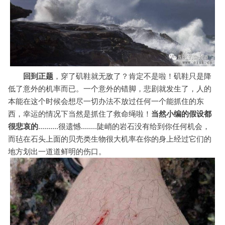
回到正题
，穿了矶鞋就无敌了？肯定不是啦！矶鞋只是降
低了意外的机率而已。一个意外的错脚，悲剧就发生了，人的
本能在这个时候会想尽一切办法不放过任何一个能抓住的东
西，幸运的情况下当然是抓住了救命绳啦！
当然小编的假设都
很悲哀的
..........很遗憾........陡峭的岩石没有给到你任何机会，
而毡在石头上面的贝壳类生物很大机率在你的身上经过它们的
地方划出一道道鲜明的伤口。