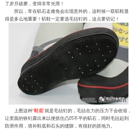
了岁月磋磨，变得非常光滑！
所以，常在矶石走难免会出现意外的，这时候一双矶鞋显
得是多么地重要！矶鞋一定要选毛毡钉的，这点要切记！
上图这种
“
鞋底
”
就是毛毡钉的，毛毡在力的压力下会收缩，
让里面的铁钉露出来以便抓住凸凹不平的矶石，同时毛毡起到
防滑作用，填补鞋底和石头的缝隙，有很好的抓地力。