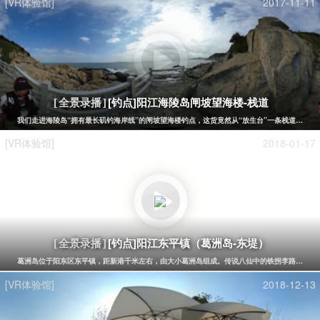
[VR体验馆]
2017-11-11
[钓点]阳江海陵岛闸坡望海楼-栈道
[全景录播]
我们走进海陵岛“拥有最长矶钓海岸线”的闸坡望海楼钓点，这货竟然从“放生台”一条栈道直通“十
[VR体验馆]
2018-01-17
[钓点]阳江东平镇（葛洲岛-东堤）
[全景录播]
葛洲岛位于阳东区东平镇，距新港千米左右，由大小葛洲岛组成。传说八仙中的铁拐李路过东平
[VR体验馆]
2018-12-13