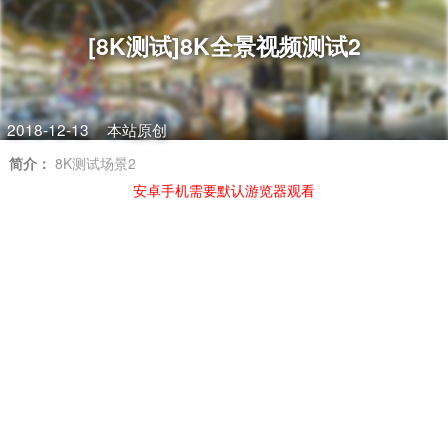
[8K测试]8K全景视频测试2
2018-12-13
本站原创
简介：
8K测试场景2
安卓手机需要默认游览器观看