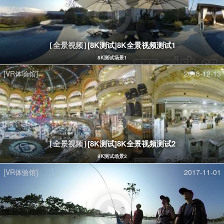
[8K测试]8K全景视频测试1
[全景视频]
8K测试场景1
[VR体验馆]
2018-12-13
[8K测试]8K全景视频测试2
[全景视频]
8K测试场景2
[VR体验馆]
2017-11-01