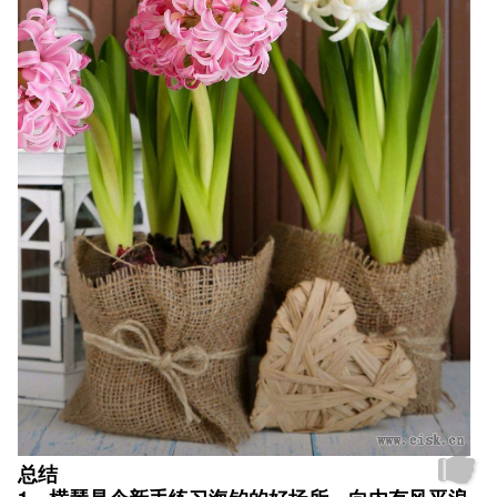
总结
1、横琴是个新手练习海钓的好场所，向内有风平浪
静的石栏州，能让你毫无压力的做行船和垂钓练习，
向外有紧靠航道的深井泊船区和深井上下游至出海口
绵延不断的蚝排。可让你自由发挥和任意想象。
2、石栏州与深井交界处，一大片水草环绕的红树林
是各种鱼产卵繁衍的好地方，在繁茂水草和红树林周
围形成的一些七拐八绕的水道，成了鱼来鱼往通路，
在外面的天气恶劣大风大浪的时候，这里是个很不错
的夜水练习场。说它是夜水练习场，是因为这片水
域，满潮水深不过两米，枯潮不过一米多，白天无法