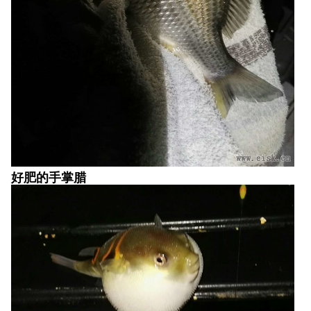
好肥的手掌腊
河豚也赶来凑热闹