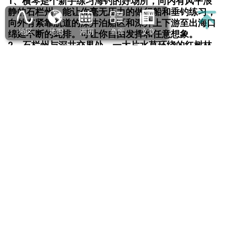
行船垂钓，即便涨潮，在这里行船，都要多用船桨，
少用发动机，以避免搁浅和剐蹭。
3、深井的对岸就是著名的三灶钓场，把石栏州、深
地区
地图
潮历
鱼库
文章
井、三灶蚝排，31个钓点，在卫星图上测距连接连接
起来，你会发现这不过是31.9公里的路程，也就是说
是从海宴镇蓬岛下水奔向下川岛的围夹钓黄鸡的单程
路线，可见钓点还是满丰富满集中的。
向内有风平浪静的石栏州，能让你毫无压力的做行船
和垂钓练习
向外有紧靠航道的深井泊船区和深井上下游至出海口
绵延不断的蚝排。可让你自由发挥和任意想象。
深井的对岸就是著名的三灶钓场，把石栏州、深井、
三灶蚝排，31个钓点，在卫星图上测距连接连接起
来，你会发现这不过是31.9公里的路程，也就是说是
从海宴镇蓬岛下水奔向下川岛的围夹钓黄鸡的单程路
线，可见鱼种和钓点还是满丰富满集中的。