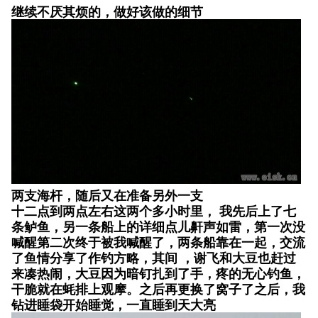
继续不厌其烦的，做好该做的细节
两支海杆，随后又在准备另外一支
十二点到两点左右这两个多小时里， 我先后上了七
条鲈鱼，另一条船上的详细点儿鼾声如雷，第一次没
喊醒第二次终于被我喊醒了，两条船靠在一起，交流
了鱼情分享了作钓方略，其间 ，谢飞和大豆也赶过
来凑热闹，大豆因为暗钉扎到了手，疼的无心钓鱼，
干脆就在蚝排上观摩。之后再更换了窝子了之后，我
钻进睡袋开始睡觉，一直睡到天大亮