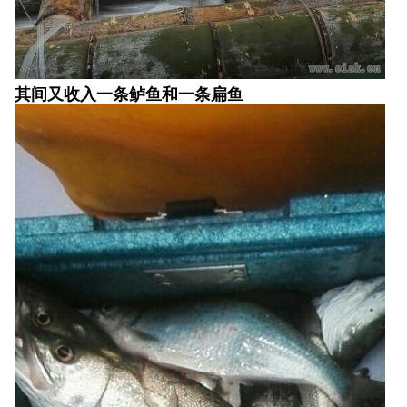
其间又收入一条鲈鱼和一条扁鱼