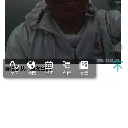
喜悦是从心里发出的
地区
地图
潮历
鱼库
文章
回家后清点结果是十条鲈鱼，为周六日的猎鲈，画上
了一个圆满的句号
0
17818
1w+
返回 筏钓