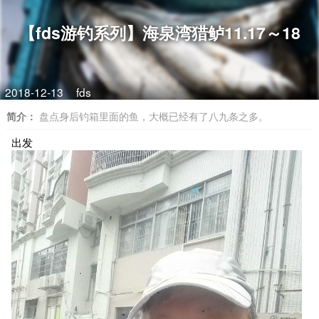
【fds游钓系列】海泉湾猎鲈11.17～18
2018-12-13
fds
简介：
盘点身后钓箱里面的鱼，大概已经有了八九条之多。
出发