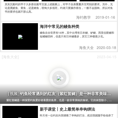
其实沉船钓的竿子大多搭在船竿支架上或船舷上，对竿子自身重量并无苛刻的要求。另外，无
论是黑鮶鱼、黄鱼，还是鳕鱼，咬钩大多很死，钓者只要操作得当，一般不会脱钩，所以对鱼
竿的要求也就不那么高。
海钓教学
2019-01-16
海洋中常见的鳗鱼种类
鳗鱼在全世界有18种，其中台湾有日本鳗、鲈鳗、西里伯斯鳗和
短鳍鳗四科，但是只有日本鳗最多，其它三种都甚少见。
海鱼大全
2020-03-18
[海鱼大全]
2023-04-15
钓鱼经常遇到的红友（紫红笛鲷）是一种非常美味的鱼
[视频]
紫红笛鲷是一种深受钓鱼爱好者喜爱的鱼类，也是一款非常美味的食材。它的体型较小，一般长
新手课堂丨史上最简单串钩绑法
昨天有一位钓友向我请教了串钩的打法，然后我就随手给他录了