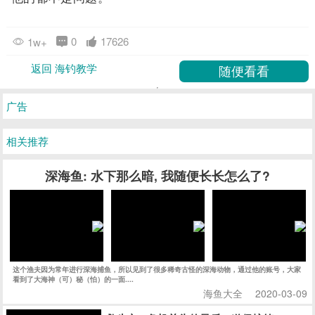
0
17626
1w+
返回 海钓教学
广告
相关推荐
深海鱼: 水下那么暗, 我随便长长怎么了?
这个渔夫因为常年进行深海捕鱼，所以见到了很多稀奇古怪的深海动物，通过他的账号，大家
看到了大海神（可）秘（怕）的一面....
海鱼大全
2020-03-09