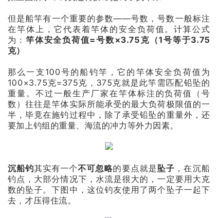
但是船竿有一个重要的参数——号数，号数一般标注
在竿体上，它代表着竿体的安全负荷值。计算公式
为：
竿体安全负荷值=号数×3.75克（1号等于3.75
克）
那么一支100号的船钓竿，它的竿体安全负荷值为
100×3.75克=375克，375克就是此竿需匹配铅坠的
重量。不过一般生产厂家在竿体标注的负荷值（号
数）往往是竿体实际所能承受的最大负荷极限值的一
半，毕竟在施钓过程中，除了承受铅坠的重量外，还
要加上钓组的重量、海流的冲力等外力因素。
沉船钓
其实有一个
不可忽略
的要点就是
坠子
，在沉船
钓点，大部分情况下，水流是很大的，一定要用大克
数的坠子。下图中，这位钓友使用了两个坠子一起下
去，才压得住流。