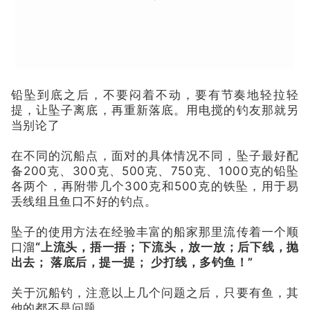
铅坠到底之后，不要闷着不动，要有节奏地轻拉轻
提，让坠子离底，再重新落底。用电搅的钓友那就另
当别论了
在不同的沉船点，面对的具体情况不同，坠子最好配
备200克、300克、500克、750克、1000克的铅坠
各两个，再附带几个300克和500克的铁坠，用于易
丢线组且鱼口不好的钓点。
坠子的使用方法在经验丰富的船家那里流传着一个顺
口溜
“
上流头，捂一捂；下流头，放一放；后下线，抛
出去； 落底后，提一提； 少打线，多钓鱼！”
关于沉船钓，注意以上几个问题之后，只要有鱼，其
他的都不是问题。