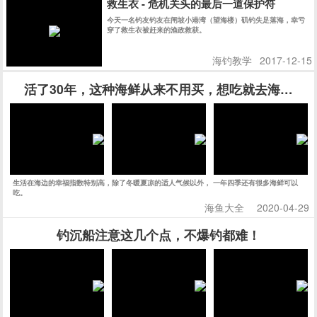
救生衣 - 危机关头的最后一道保护符
今天一名钓友钓友在闸坡小港湾（望海楼）矶钓失足落海，幸亏
穿了救生衣被赶来的渔政救获。
海钓教学
2017-12-15
活了30年，这种海鲜从来不用买，想吃就去海边挖
生活在海边的幸福指数特别高，除了冬暖夏凉的适人气候以外， 一年四季还有很多海鲜可以
吃。
海鱼大全
2020-04-29
钓沉船注意这几个点，不爆钓都难！