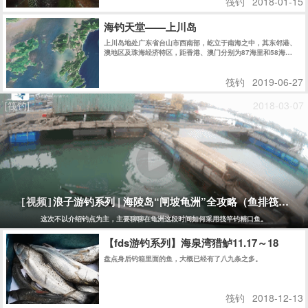
筏钓
2018-01-15
海钓天堂——上川岛
上川岛地处广东省台山市西南部，屹立于南海之中，其东邻港、
澳地区及珠海经济特区，距香港、澳门分别为87海里和58海
里........
筏钓
2019-06-27
[筏钓]
2018-03-07
浪子游钓系列 | 海陵岛“闸坡龟洲”全攻略（鱼排筏钓）
[视频]
这次不以介绍钓点为主，主要聊聊在龟洲这段时间如何采用筏竿钓精口鱼。
【fds游钓系列】海泉湾猎鲈11.17～18
盘点身后钓箱里面的鱼，大概已经有了八九条之多。
筏钓
2018-12-13