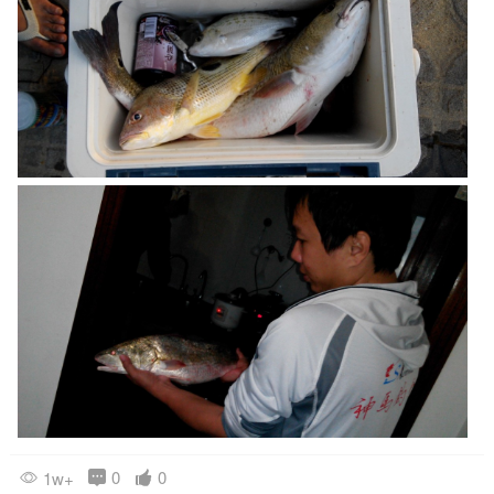
0
0
1w+