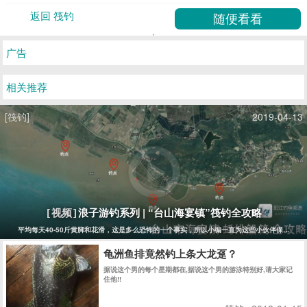
返回 筏钓
广告
相关推荐
[筏钓]
2019-04-13
浪子游钓系列 | “台山海宴镇”筏钓全攻略
[视频]
平均每天40-50斤黄脚和花滑，这是多么恐怖的一个事实，所以小编一直为这些小伙伴保密没有报道
龟洲鱼排竟然钓上条大龙趸？
据说这个男的每个星期都在,据说这个男的游泳特别好,请大家记
住他!!