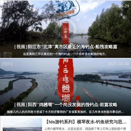
[筏钓]
2021-04-29
阳江市“北津”离市区最近的海钓点-船筏攻略篇
[视频]
这是离阳江市区最近的一个海钓钓点，一个非常适合船筏的地方。
[筏钓]
2021-04-30
阳西“鸡乸㙟”一个尚没发掘的筏钓点-前篇攻略
[视频]
随着几代人的共同努力变成了今天经济繁荣的广东省富美渔村。近几年来乡村振兴事业的发展，
【fds游钓系列】横琴夜水-钓鱼研究与思考
上周六横琴夜水，左思右想后，我选择了带上它和上面的那个诱