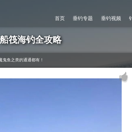
首页
垂钓专题
垂钓视频
口”船筏海钓全攻略
魔鬼鱼之类的通通都有！