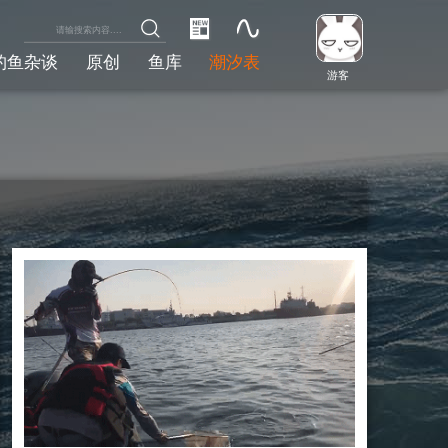
钓鱼杂谈
原创
鱼库
潮汐表
游客