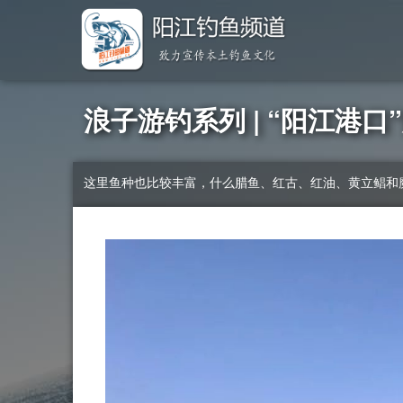
浪子游钓系列 | “阳江港
这里鱼种也比较丰富，什么腊鱼、红古、红油、黄立鲳和