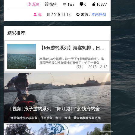
原创
筏钓
1w+
0
16377
偉
来源：
本站原创
2019-11-14
精彩推荐
【fds游钓系列】海宴蚝排，日水出击
凌晨3点25分起床，前一天下午把船提前装好。这
是我已经很久没有做过的事情了！钓了一天鱼，天
筏钓
2018-12-13
黑归航，装船上车，看了一下时间是21点21
分........
[筏钓]
2019-11-14
浪子游钓系列 | “阳江港口”船筏海钓全攻略
[视频]
这里鱼种也比较丰富，什么腊鱼、红古、红油、黄立鲳和魔鬼鱼之类的通通都有！
[筏钓]
2021-04-29