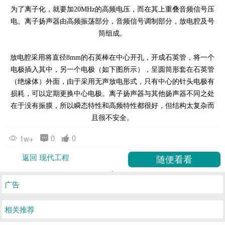
为了离子化，就要加20MHz的高频电压，而在其上重叠音频信号压
电。离子扬声器由高频振荡部分，音频信号调制部分，放电腔及号
筒组成。
放电腔采用将直径8mm的石英棒在中心开孔，开成石英管，将一个
电极插入其中，另一个电极（如下图所示），呈圆筒形套在石英管
（绝缘体）外面，由于采用无声放电形式，只有中心的针头电极有
损耗，可以定期更换中心电极。离子扬声器与其他扬声器不同之处
在于没有振膜，所以瞬态特性和高频特性都很好，但结构太复杂而
且很不安全。
0
0
1w+
返回 现代工程
广告
相关推荐