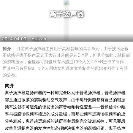
离子扬声器
2014-04-09
eisk.cn
简介：
目前离子扬声器主要用于高档音响的高音单元，由于技术还很
不成熟等离子扬声器真正大行其道的是在DIY界，但尽管如此，就目前
的资料显示，全世界可能也只有不超过10个人的DIYER进行了制作，
而其中只有屈指2、3个人用德文和丹麦文将制作的原始资料作了有限
的公布。
简介
离子扬声器是扬声器的一种却完全区别于普通扬声器，普通扬声器
都是通过振膜的震动驱动空气发声，由于每种振膜都有自己的谐振
频率这就不可避免的使发出的声音幅频特性变差——音频信号中频
率与振膜谐振频率接近的成分最强，而那些频率远离谐振频率的成
分将衰减，离得越远衰减的越厉害并最终完全被衰减掉，可见要想
改善普通扬声器的发声性能必须解决扬声器的谐振问题。离子扬声