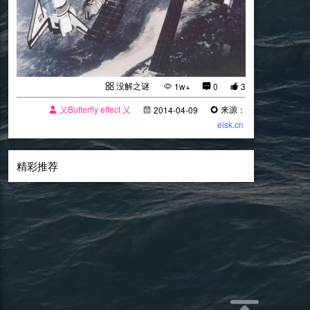
没解之谜
1w+
0
3
乂Butterfly effect 乂
来源：
2014-04-09
eisk.cn
精彩推荐