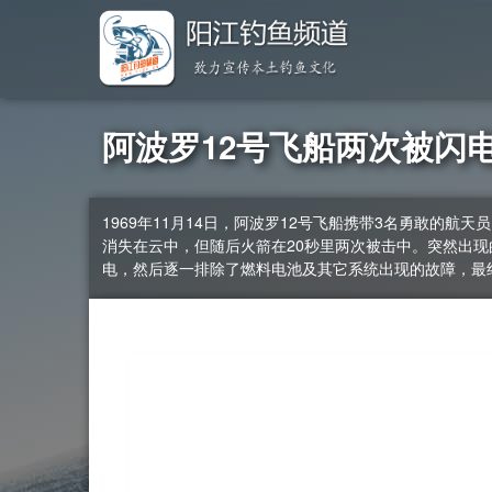
阿波罗12号飞船两次被闪
1969年11月14日，阿波罗12号飞船携带3名勇敢
消失在云中，但随后火箭在20秒里两次被击中。突然出
电，然后逐一排除了燃料电池及其它系统出现的故障，最