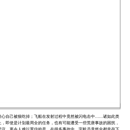
心自己被狼吃掉；飞船在发射过程中竟然被闪电击中……诸如此类
上，即使是计划最周全的任务，也有可能遭受一些荒唐事故的困扰，
思议。更令人难以置信的是，在很多事故中，宇航员竟然全都幸存下