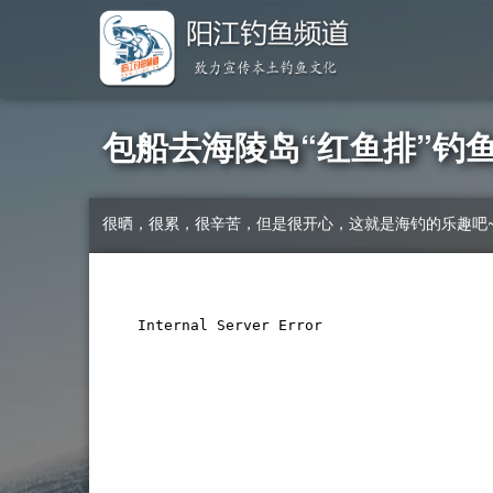
包船去海陵岛“红鱼排”钓
很晒，很累，很辛苦，但是很开心，这就是海钓的乐趣吧