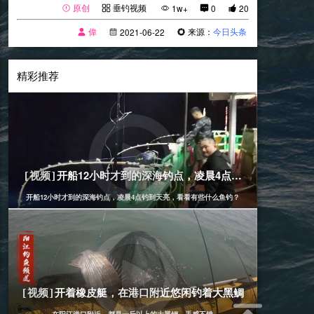
原创
垂钓视频
1w+
0
20
偉
来源：
今日头条
2021-06-22
精彩推荐
[海钓视频]
2020-04-08
开船12小时才到的深海钓点，凌晨4点钓到天亮，看看
[视频]
开船12小时才到的深海钓点，凌晨4点钓到天亮，看看有些什么鱼钓？
[海钓视频]
2022-03-28
开着橡皮艇，在港口附近悠闲钓着大黑鲷
[视频]