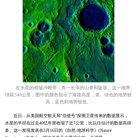
在水星的褶皱冲断带，有一长串的山脊和陡坡。这一地带
绵延540公里，图中的颜色指示了海拔高度，黄、绿色的地势较
高，蓝色则地势较低。
近日，从美国航空航天局“信使号”探测卫星传来的数据显示，
水星的半径在过去40亿年里收缩了近7公里，比以往估计的数据高得
多。这一发现发表在3月16日的《自然-地球科学》(Nature