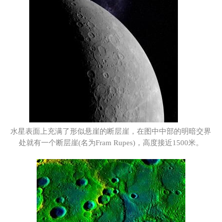
水星表面上充满了形似悬崖的断层崖，在图中中部的明暗交界
处就有一个断层崖(名为Fram Rupes)，高度接近1500米。