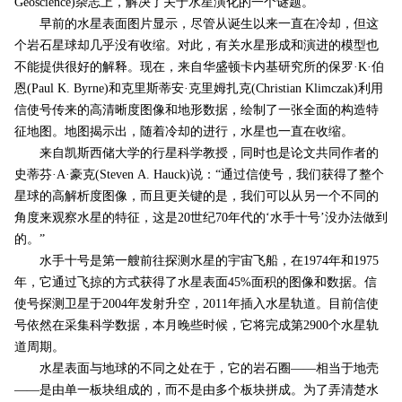
Geoscience)杂志上，解决了关于水星演化的一个谜题。
早前的水星表面图片显示，尽管从诞生以来一直在冷却，但这
个岩石星球却几乎没有收缩。对此，有关水星形成和演进的模型也
不能提供很好的解释。现在，来自华盛顿卡内基研究所的保罗·K·伯
恩(Paul K. Byrne)和克里斯蒂安·克里姆扎克(Christian Klimczak)利用
信使号传来的高清晰度图像和地形数据，绘制了一张全面的构造特
征地图。地图揭示出，随着冷却的进行，水星也一直在收缩。
来自凯斯西储大学的行星科学教授，同时也是论文共同作者的
史蒂芬·A·豪克(Steven A. Hauck)说：“通过信使号，我们获得了整个
星球的高解析度图像，而且更关键的是，我们可以从另一个不同的
角度来观察水星的特征，这是20世纪70年代的‘水手十号’没办法做到
的。”
水手十号是第一艘前往探测水星的宇宙飞船，在1974年和1975
年，它通过飞掠的方式获得了水星表面45%面积的图像和数据。信
使号探测卫星于2004年发射升空，2011年插入水星轨道。目前信使
号依然在采集科学数据，本月晚些时候，它将完成第2900个水星轨
道周期。
水星表面与地球的不同之处在于，它的岩石圈——相当于地壳
——是由单一板块组成的，而不是由多个板块拼成。为了弄清楚水