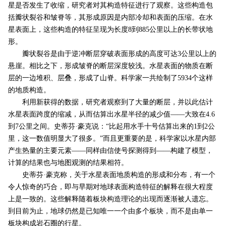
星是否发生了收缩，研究者对其构造特征进行了观察。这些构造包
括瓣状裂谷和皱脊等，其形成原因是内部冷却和表面的压缩。在水
星表面上，这些构造的特征呈现为长度8到885公里以上的长带状地
形。
瓣状裂谷是由于逆冲断层穿破表面形成的高度可达3公里以上的
悬崖。相比之下，形成皱脊的断层深度较浅。水星表面的物质在断
层的一边堆积、层叠，形成了山脊。科学家一共绘制了5934个这样
的地质构造。
利用新获得的数据，研究者观察到了大量的断层，并以此估计
水星表面跨度的缩减，从而估算出水星半径的减少值——大致在4.6
到7公里之间。史蒂芬·豪克说：“比起用水手十号估算出来的1到2公
里，这一数值明显大了很多。”而且更重要的是，科学家以水星内部
产生热量的主要元素——同样由信使号探测得到——构建了模型，
计算的结果也与地图观测的结果相符。
史蒂芬·豪克称，关于水星表面地质构造的形成和分布，有一个
令人惊奇的巧合，即与早期对地球表面构造特征的解释在很大程度
上是一致的。这些解释随着板块构造理论的出现而逐渐被人遗忘。
到目前为止，地球仍然是已知唯一一个由多个板块，而不是由单一
板块构成岩石圈的行星。