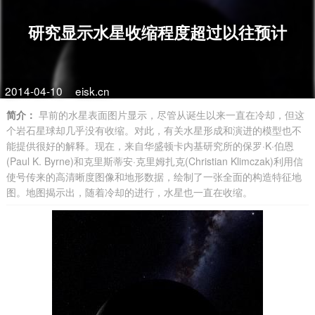
研究显示水星收缩程度超过以往预计
2014-04-10
eisk.cn
简介：
早前的水星表面图片显示，尽管从诞生以来一直在冷却，但这
个岩石星球却几乎没有收缩。对此，有关水星形成和演进的模型也不
能提供很好的解释。现在，来自华盛顿卡内基研究所的保罗·K·伯恩
(Paul K. Byrne)和克里斯蒂安·克里姆扎克(Christian Klimczak)利用信
使号传来的高清晰度图像和地形数据，绘制了一张全面的构造特征地
图。地图揭示出，随着冷却的进行，水星也一直在收缩。