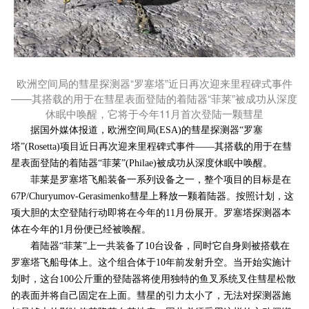
欧洲空间局的彗星探测器“罗塞塔”近日再次迎来里程碑式事件
——其搭载的用于在彗星表面登陆的着陆器“菲莱”被成功从深度
休眠中唤醒，它将于今年11月首次登陆一颗彗星
据国外媒体报道，欧洲空间局(ESA)的彗星探测器“罗塞
塔”(Rosetta)项目近日再次迎来里程碑式事件——其搭载的用于在彗
星表面登陆的着陆器“菲莱”(Philae)被成功从深度休眠中唤醒。
菲莱是罗塞塔飞船装备一系列设备之一，整个项目的目标是在
67P/Churyumov-Gerasimenko彗星上释放一颗着陆器。按照计划，这
项大胆的太空登陆行动即将在今年的11月份展开。罗塞塔探测器本
体在今年的1月份便已经被唤醒。
着陆器“菲莱”上一共装备了10台设备，同时它自身则被搭载在
罗塞塔飞船母体上。这个组合体于10年前发射升空。当开始实施计
划时，这台100公斤重的登陆器将使用独特的鱼叉系统叉住彗星松散
的表面并将自己固定在上面。彗星的引力太小了，无法对探测器施