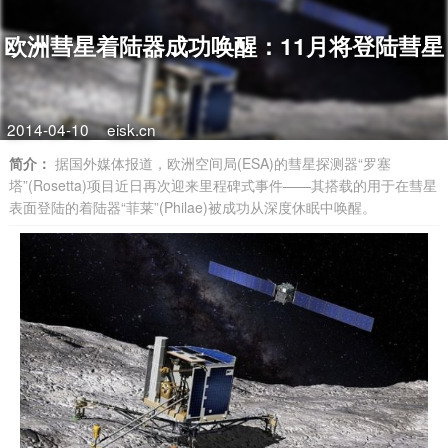
欧洲彗星着陆器成功唤醒：11月将登陆彗星
2014-04-10
eisk.cn
简介：
据国外媒体报道，欧洲空间局(ESA)的彗星探测器“罗塞
塔”(Rosetta)项目近日再次迎来里程碑式事件——其搭载的用于在彗星
表面登陆的着陆器“菲莱”(Philae)被成功从深度休眠中唤醒。