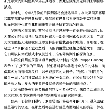
加足够大的影响使其降落在其地表，因此必须采用这样的主动捆绑
措施。
按计划，今年8月份前后探测器将会抵达彗星，在此期间罗塞塔
和菲莱都将进行设备检查，确保所有设备和系统都处于完好状态，
地面控制中心将在此期间排查并解决所有发现的问题。
罗塞塔和菲莱在此前的长期飞行过程中一直保持休眠状态，因
为在它们的长期飞行轨道期间很大一部分时间都会远离太阳，导致
其太阳能板无法接收到足够支持所有搭载设备的电能，而现在，在
经过31个月的漫长旅程之后，飞船的位置已经相当接近太阳，因此
它们可以从休眠模式中恢复过来，准备即将到来的探测任务。
法国空间局的罗塞塔项目负责人菲利普·戈登(Philippe Gaudon)
表示：“在接下来的三周内，我们将对着陆器进行全方位的体检，确
保其各方面都情况良好，以便迎接它的大日子。”他说：“到四月的
最后一周，我们将完成星上系统的准备工作。在经过5月和6月的测
试检验之后，夏天的主要任务就是选择合适的着陆地点。”
此次着陆任务将需要极高的精度和专业技能。来自全欧洲各地
的大约300名专家将共同参与罗塞塔项目的实施中来。
如果一切都顺利进行，罗塞塔预计将在今年的8月6日进入围绕
彗星运行的轨道。在那之后将会进行彗星表面着陆点的挑选，并在