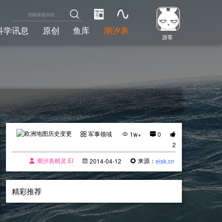
科学讯息
原创
鱼库
潮汐表
游客
军事领域
1w+
0
2
潮汐表精灵.EI
来源：
2014-04-12
eisk.cn
精彩推荐