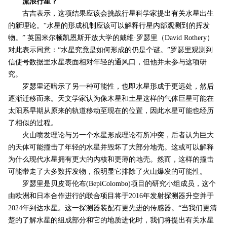
流浪行星？
古吉表示，这项结果应该会挑战行星科学家提出有关水星出生
的新理论。“水星的形成机制应该可以解释行星内部观测到的挥发
物。” 英国米尔顿凯恩斯开放大学的戴维·罗瑟里（David Rothery）
对此表示同意：“水星究竟是如何形成的仍是个谜。”罗瑟里观测到
信使号数据里水星表面相对年轻的通风口，但他并未参与这项研
究。
罗瑟里还暗示了另一种可能性，也即水星形成于更远处，然后
逐渐迁移而来。天文学家认为像木星和土星这样的气体巨星可能在
太阳系早期从原来的轨道移动至现在的位置，因此水星可能也经历
了相似的过程。
火山喷发理论与另一个水星形成理论有所冲突，后者认为巨大
的天体可能撞击了年轻的水星并毁坏了大部分地壳。这或可以解释
为什么现代水星拥有更大的内核和更薄的地壳。然而，这样的撞击
可能带走了大多数挥发物，很明显它排除了火山爆发的可能性。
罗瑟里是贝皮哥伦布(BepiColombo)项目的研究小组成员，这个
由欧洲和日本合作进行的联合项目将于2016年发射探测器升空并于
2024年到达水星。这一探测器装配有更先进的传感器。“当我们更清
楚的了解水星的组成部分和它的地质进化时，我们将提出有关水星