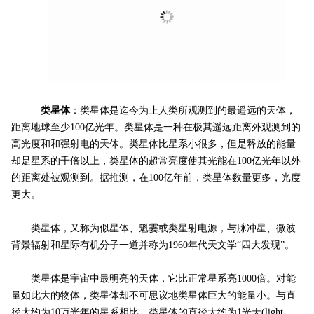
类星体
：类星体是迄今为止人类所观测到的最遥远的天体，
距离地球至少100亿光年。类星体是一种在极其遥远距离外观测到的
高光度和和强射电的天体。类星体比星系小很多，但是释放的能量
却是星系的千倍以上，类星体的超常亮度使其光能在100亿光年以外
的距离处被观测到。据推测，在100亿年前，类星体数量更多，光度
更大。
类星体，又称为似星体、魁霎或类星射电源，与脉冲星、微波
背景辐射和星际有机分子一道并称为1960年代天文学“四大发现”。
类星体是宇宙中最明亮的天体，它比正常星系亮1000倍。对能
量如此大的物体，类星体却不可思议地类星体巨大的能量小。与直
径大约为10万光年的星系相比，类星体的直径大约为1光天(light-