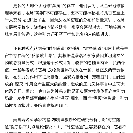
更多的人却否认地球“黑洞”的存在，他们认为，从基础地球物
理学来看，地球“黑洞”不可能存在，更不可能神秘地将几百甚至上
千人突然“吞进”肚子里，因为从地球密度的分布和质量来讲，地球
表层密度较少，随着向内部的延伸，密度会逐渐增大。而地核离地
球表层非常远，这种引力还不至于把如此多的人给吸进去。
还有种观点认为是“时空隧道”惹的祸。“时空隧道”实际上就是宇
宙中存在着的“反物质世界”。其根据是著名科学家爱因斯坦建立的
物质总能量公式，根据这个公式计算，物质的总能量有正、负两个
值。一些学者就将它与“反物质世界”联系在一起。这正反两部分物
质，在引力的作用下彼此接近。当双方接近到一定程度时，由此造
成的“湮灭”作用会产生巨大的能量，造成的压力又将宇宙中这两大
体系分开。据此，他们认为神秘失踪是正负两大物质体系产生引力
场后，发生局部弯曲时产生的“湮灭”现象，而当“湮灭”消失后，引力
场恢复原状时，失踪者也就再现了。
美国著名科学家约翰-布凯里教授经过研究分析，对“时空隧
道”提了以下几点理论假说：１、“时空隧道”是客观存在的，它看不