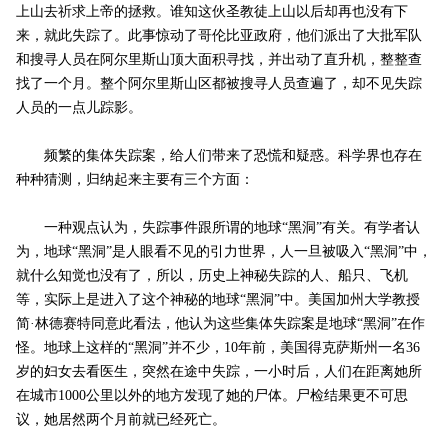
上山去祈求上帝的拯救。谁知这伙圣教徒上山以后却再也没有下
来，就此失踪了。此事惊动了哥伦比亚政府，他们派出了大批军队
和搜寻人员在阿尔里斯山顶大面积寻找，并出动了直升机，整整查
找了一个月。整个阿尔里斯山区都被搜寻人员查遍了，却不见失踪
人员的一点儿踪影。
频繁的集体失踪案，给人们带来了恐慌和疑惑。科学界也存在
种种猜测，归纳起来主要有三个方面：
一种观点认为，失踪事件跟所谓的地球“黑洞”有关。有学者认
为，地球“黑洞”是人眼看不见的引力世界，人一旦被吸入“黑洞”中，
就什么知觉也没有了，所以，历史上神秘失踪的人、船只、飞机
等，实际上是进入了这个神秘的地球“黑洞”中。美国加州大学教授
简·林德赛特同意此看法，他认为这些集体失踪案是地球“黑洞”在作
怪。地球上这样的“黑洞”并不少，10年前，美国得克萨斯州一名36
岁的妇女去看医生，突然在途中失踪，一小时后，人们在距离她所
在城市1000公里以外的地方发现了她的尸体。尸检结果更不可思
议，她居然两个月前就已经死亡。