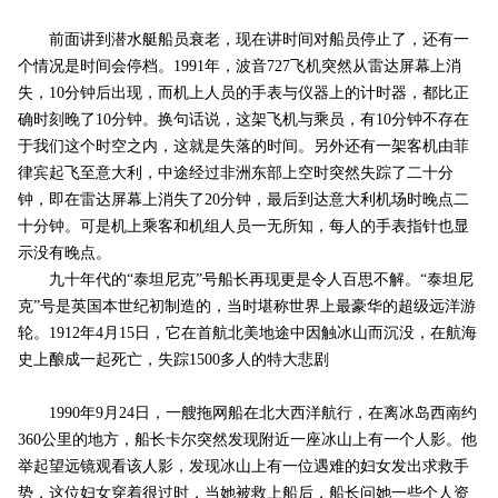
前面讲到潜水艇船员衰老，现在讲时间对船员停止了，还有一
个情况是时间会停档。1991年，波音727飞机突然从雷达屏幕上消
失，10分钟后出现，而机上人员的手表与仪器上的计时器，都比正
确时刻晚了10分钟。换句话说，这架飞机与乘员，有10分钟不存在
于我们这个时空之内，这就是失落的时间。另外还有一架客机由菲
律宾起飞至意大利，中途经过非洲东部上空时突然失踪了二十分
钟，即在雷达屏幕上消失了20分钟，最后到达意大利机场时晚点二
十分钟。可是机上乘客和机组人员一无所知，每人的手表指针也显
示没有晚点。
九十年代的“泰坦尼克”号船长再现更是令人百思不解。“泰坦尼
克”号是英国本世纪初制造的，当时堪称世界上最豪华的超级远洋游
轮。1912年4月15日，它在首航北美地途中因触冰山而沉没，在航海
史上酿成一起死亡，失踪1500多人的特大悲剧
1990年9月24日，一艘拖网船在北大西洋航行，在离冰岛西南约
360公里的地方，船长卡尔突然发现附近一座冰山上有一个人影。他
举起望远镜观看该人影，发现冰山上有一位遇难的妇女发出求救手
势，这位妇女穿着很过时，当她被救上船后，船长问她一些个人资