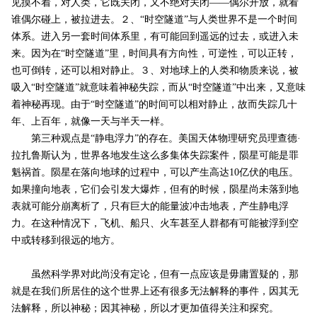
见摸不着，对人类，它既关闭，又不绝对关闭――偶尔开放，就看
谁偶尔碰上，被拉进去。２、“时空隧道”与人类世界不是一个时间
体系。进入另一套时间体系里，有可能回到遥远的过去，或进入未
来。因为在“时空隧道”里，时间具有方向性，可逆性，可以正转，
也可倒转，还可以相对静止。３、对地球上的人类和物质来说，被
吸入“时空隧道”就意味着神秘失踪，而从“时空隧道”中出来，又意味
着神秘再现。由于“时空隧道”的时间可以相对静止，故而失踪几十
年、上百年，就像一天与半天一样。
第三种观点是“静电浮力”的存在。美国天体物理研究员理查德·
拉扎鲁斯认为，世界各地发生这么多集体失踪案件，陨星可能是罪
魁祸首。陨星在落向地球的过程中，可以产生高达10亿伏的电压。
如果撞向地表，它们会引发大爆炸，但有的时候，陨星尚未落到地
表就可能分崩离析了，只有巨大的能量波冲击地表，产生静电浮
力。在这种情况下，飞机、船只、火车甚至人群都有可能被浮到空
中或转移到很远的地方。
虽然科学界对此尚没有定论，但有一点应该是毋庸置疑的，那
就是在我们所居住的这个世界上还有很多无法解释的事件，因其无
法解释，所以神秘；因其神秘，所以才更加值得关注和探究。