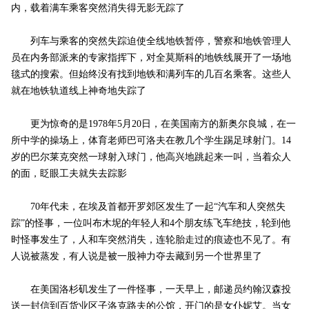
内，载着满车乘客突然消失得无影无踪了
列车与乘客的突然失踪迫使全线地铁暂停，警察和地铁管理人
员在内务部派来的专家指挥下，对全莫斯科的地铁线展开了一场地
毯式的搜索。但始终没有找到地铁和满列车的几百名乘客。这些人
就在地铁轨道线上神奇地失踪了
更为惊奇的是1978年5月20日，在美国南方的新奥尔良城，在一
所中学的操场上，体育老师巴可洛夫在教几个学生踢足球射门。14
岁的巴尔莱克突然一球射入球门，他高兴地跳起来一叫，当着众人
的面，眨眼工夫就失去踪影
70年代未，在埃及首都开罗郊区发生了一起“汽车和人突然失
踪”的怪事，一位叫布木坭的年轻人和4个朋友练飞车绝技，轮到他
时怪事发生了，人和车突然消失，连轮胎走过的痕迹也不见了。有
人说被蒸发，有人说是被一股神力夺去藏到另一个世界里了
在美国洛杉矶发生了一件怪事，一天早上，邮递员约翰汉森投
送一封信到百货业区子洛克路夫的公馆，开门的是女仆妮艾。当女