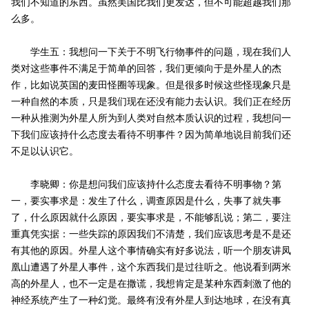
我们不知道的东西。虽然美国比我们更发达，但不可能超越我们那
么多。
学生五：我想问一下关于不明飞行物事件的问题，现在我们人
类对这些事件不满足于简单的回答，我们更倾向于是外星人的杰
作，比如说英国的麦田怪圈等现象。但是很多时候这些怪现象只是
一种自然的本质，只是我们现在还没有能力去认识。我们正在经历
一种从推测为外星人所为到人类对自然本质认识的过程，我想问一
下我们应该持什么态度去看待不明事件？因为简单地说目前我们还
不足以认识它。
李晓卿：你是想问我们应该持什么态度去看待不明事物？第
一，要实事求是：发生了什么，调查原因是什么，失事了就失事
了，什么原因就什么原因，要实事求是，不能够乱说；第二，要注
重真凭实据：一些失踪的原因我们不清楚，我们应该思考是不是还
有其他的原因。外星人这个事情确实有好多说法，听一个朋友讲凤
凰山遭遇了外星人事件，这个东西我们是过往听之。他说看到两米
高的外星人，也不一定是在撒谎，我想肯定是某种东西刺激了他的
神经系统产生了一种幻觉。最终有没有外星人到达地球，在没有真