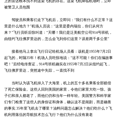
上的雷达根本找不到这架飞机的存在。这架飞机降临机场时，立即
被警卫人员包围
驾驶员和乘客们走下飞机后，立即问：“我们有什么不正常？这
里是什么地方？”机场人员说：“这里是委内瑞拉，你们从何方
来？”飞行员听后惊叫道：“天哪！我们是泛美航空公司914号班机，
由纽约飞往佛罗里达的，怎么会飞到你们这里？误差两千多公里”
接着他马上拿出飞行日记给机场人员看：该机是1955年7月2日
起飞的，时隔35年！机场人员吃惊地说：“这不可能！你们在编故事
吧！”后经电传查证，914号班机确实在1955年7月2日从纽约起飞，
飞往佛罗里达，突然途中失踪，一直找不到
当时认为该飞机掉入了大海里，机上的五十多名乘客全部赔偿
了死亡保险金。这些人回到美国的家里，令他们家里大吃一惊。孩
子们和亲人都老了，而他们仍和当年一样年轻。美国警方和科学家
们专门检查了这些人的身份证和身体，确认这不是闹剧，而是确凿
的事实.35年里飞机去了哪里？油料问题怎么解决？他们吃什么？飞
机利用落伍的导航技术怎么飞行？他们为什么没有衰老