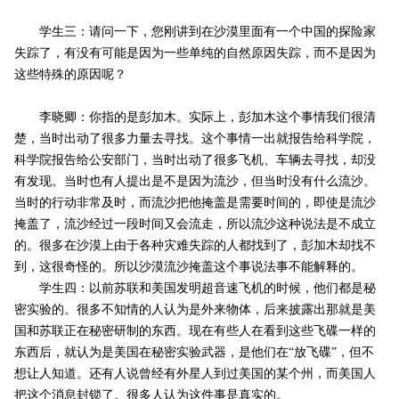
学生三：请问一下，您刚讲到在沙漠里面有一个中国的探险家
失踪了，有没有可能是因为一些单纯的自然原因失踪，而不是因为
这些特殊的原因呢？
李晓卿：你指的是彭加木。实际上，彭加木这个事情我们很清
楚，当时出动了很多力量去寻找。这个事情一出就报告给科学院，
科学院报告给公安部门，当时出动了很多飞机、车辆去寻找，却没
有发现。当时也有人提出是不是因为流沙，但当时没有什么流沙。
当时的行动非常及时，而流沙把他掩盖是需要时间的，即使是流沙
掩盖了，流沙经过一段时间又会流走，所以流沙这种说法是不成立
的。很多在沙漠上由于各种灾难失踪的人都找到了，彭加木却找不
到，这很奇怪的。所以沙漠流沙掩盖这个事说法事不能解释的。
学生四：以前苏联和美国发明超音速飞机的时候，他们都是秘
密实验的。很多不知情的人认为是外来物体，后来披露出那就是美
国和苏联正在秘密研制的东西。现在有些人在看到这些飞碟一样的
东西后，就认为是美国在秘密实验武器，是他们在“放飞碟”，但不
想让人知道。还有人说曾经有外星人到过美国的某个州，而美国人
把这个消息封锁了。很多人认为这件事是真实的。