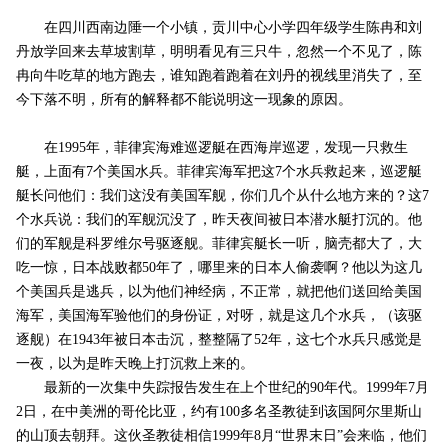
在四川西南边陲一个小镇，贡川中心小学四年级学生陈冉和刘
丹放学回来去草坡割草，明明看见有三只牛，忽然一个不见了，陈
冉向牛吃草的地方跑去，谁知跑着跑着在刘丹的视线里消失了，至
今下落不明，所有的解释都不能说明这一现象的原因。
在1995年，菲律宾海难巡逻艇在西海岸巡逻，发现一只救生
艇，上面有7个美国水兵。菲律宾海军把这7个水兵救起来，巡逻艇
艇长问他们：我们这没有美国军舰，你们几个从什么地方来的？这7
个水兵说：我们的军舰沉没了，昨天夜间被日本潜水艇打沉的。他
们的军舰是科罗维尔号驱逐舰。菲律宾艇长一听，脑壳都大了，大
吃一惊，日本战败都50年了，哪里来的日本人偷袭啊？他以为这几
个美国兵是逃兵，以为他们神经病，不正常，就把他们送回给美国
海军，美国海军验他们的身份证，对呀，就是这几个水兵，（该驱
逐舰）在1943年被日本击沉，整整隔了52年，这七个水兵只感觉是
一夜，以为是昨天晚上打沉救上来的。
最新的一次集中失踪报告发生在上个世纪的90年代。1999年7月
2日，在中美洲的哥伦比亚，约有100多名圣教徒到该国阿尔里斯山
的山顶去朝拜。这伙圣教徒相信1999年8月“世界末日”会来临，他们