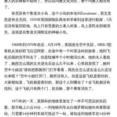
雅人的后裔都不聪明了。所以说玛雅文化消失，整个玛雅人都没有
了。
肯尼亚有个鲁道夫小岛，这个小岛的本名叫Envaitenet，英文意
思是有去无回。1935年英国探险队两名科学家到这里进行勘探，5天
后没有返回驻地。岛上只有荒废的土著人村落，岛上居民全部都消
失。这就是在鲁道夫湖附近的神秘小岛。
1968年到1970年前后，6月19号，美国发生空中失踪，HRB-3型
客机从洛杉矶飞往迈阿密，在途中有一个叫里达科的旅客，他到飞
机后面的洗手间去了，但是耽搁半个小时都没出来。他的夫人着急
了，她想怎么我的丈夫进去后这么久不出来，心里就发慌了，她对
空中小姐说“请你把那厕所门打开看看，我先生怎么进去这么久还没
出来呢？”空中小姐打开门，厕所没有人。但是这架飞机是密封的，
大家都知道，飞机都是密封的。那这个人到哪去了？全飞机都没有
找到。这个飞机只有两个门，前后舱，那个乘客消失了。
1975年的一天，莫斯科的地铁里发生了一件不可思议的失踪
案。那天晚上21点16分，一列地铁列车从白俄罗斯站驶向布莱斯诺
站。只需要14分钟列车就可抵达下一站，谁知这列地铁车在14分钟