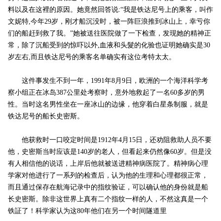
料以及在这裡的原因。她竟然回答说:“我是铁达尼号上的乘客，叫作
文妮特,今年29岁，刚才船沉没时，被一阵巨浪推到冰山上，幸亏你
们的船赶到救了我。”她被送往医院做了一下检查，发现她的精神正
常，除了沉船受到的惊吓以外,血液和头髮的化验也证明她确实是30
岁左右,而且铁达尼号的乘客名单确实有这位考特太太。
这件事发生不到一年，1991年8月9日，欧洲的一个海洋科学考
察小组正在冰岛387公里处考察时，意外地救起了一名60多岁的男
性。当时这名男性坐在一座冰山的边缘，他穿着白星条制服，就是
铁达尼号的船长史密斯。
他获救时一口咬定时间是1912年4月15日，还劝阻救助人员不要
他，史密斯当时应该是140岁的老人，但看起来仍然像60岁。但是没
有人相信他的说话，上岸后他就被送进精神病医院了。精神病心理
学家对他进行了一系列的检查后，认为他的生理和心理都很正常，
而且通过保存在航海记录中的指纹验证，可以确认他的身份就是船
长史密斯。除非这世界上真有二个指纹一样的人，不然这真是一个
铁証了！科学家认为这80年他们在另一个时间隧道里