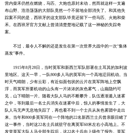
营内柴禾仍然在燃烧，马匹、大炮也原封未动，然而就这样一支遍
布山野、浩浩荡荡的大部队竟然一个不留地全部消失了。和其他失
踪案不同的是，西班牙的这支部队毕竟还留下一些马匹、火炮和柴
禾。在西班牙官方文献上曾清清楚楚地记载了这一神秘的失踪奇
案。
不过，最令人不解的还是发生在第一次世界大战中的一次“集体
蒸发”事件。
1915年8月28日，当时英军和新西兰军队部署在土耳其的加利波
里地区。这天一早，一队800多人马的英军向一个高地迂回机动。当
时天气晴朗，少有云彩，有近似面包状的云片在英军阵地上空飘
浮，而英军所要机动的山头有一片浓浓的灰色雾气，山巅隐约可
见，山下晴朗一片。随着大队人马的不断攀升，队伍逐渐遁入迷雾
之中，等到最后一名士兵消失在迷雾中后，惊人的事情发生了，大
队人马无声无息地失踪了，再也看不到一个士兵从灰色雾团中走出
来。当年和800多英军同在一个阵地的22名新西兰士兵曾亲眼目睹了
这一事件，当时这22名士兵就驻守在离英军60米左右小高地上。不
发觉英军大队人马全部失踪后，这22名士兵向上级作了报告。英军