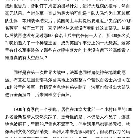
接到报告后，曾制订了周密的搜寻计划，进行大规模的搜寻，然而
毫无结果。当时英军一直认为最大的可能是全队人马均为土耳其军
队生俘，等到战争结束后，英国向土耳其提出要遣返那失踪的800多
名英军，然而土耳其一直坚持说从来就没有看到过这支部队。从那
以后就再也没有见过那800多名士兵中的任何一人了。那800多名英
军犹如遁入了一个神秘王国，成为英国军事史上的一大悬案。这雾
里有什么军事装备？那些在欢呼中蒸发的士兵没有留下丝毫线索？
难道真的有太空战队？
同样是在第一次世界大战中，法军也同样鬼使神差地遭此厄
运。布置在法国北部马尔登高地上的整整两个营数百名士兵也同在
加利波里的英军一样悄无声息地神秘失踪了，法军也曾派出大部队
进行全面搜寻，后来同样空手而归。
1930年春季的一个夜晚，居住在加拿大北部一个小村庄里的100
多名爱斯基摩人突然失踪了。更奇怪的是，不仅活人不见了，连墓
地也被掘开，里面的尸骨也不翼而飞，但生活用品都完整无损。就
像玛雅文化的突然消失。玛雅人本来是很聪明的，但现在仅存的玛