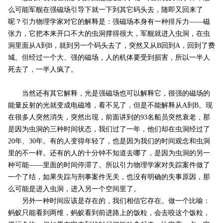
么可能军舰在强磁场引导下就一下到其它码头去，随即又回来了
呢？引力物理学家对它的解释是：强磁场本身有一种排斥力——磁
张力，它把本来开口不大的虫洞撑得很大，军舰就进入虫洞，在虫
洞里面从A到B，就到另一个码头去了，突然又从B回到A，回到了费
城。但经过一个大、强的磁场，人的机体要受到损害，所以一半人
死去了，一半人疯了。
当然还有其它解释，光是强磁场也可以解释它，很强的磁场的
能量反射的光就变成电磁堆，看不见了，但是不能解释从A到B。现
在很多人突然消失，突然出现，前面讲到的93名船员突然衰老，那
是因为虫洞的三种时间状态，我们过了一年，他们却在虫洞经过了
20年、30年。有的人变得年轻了，也是因为我们的时间观念和虫洞
里的不一样。还有的人的十分钟不知道去哪了，是因为虫洞的另一
种可能——里面的时间停滞了。所以引力物理学家对失踪案件做了
一个了结，如果失踪与刑事案件无关，也没有明确的失事原因，那
么可能是进入虫洞，进入另一个空间里了。
另外一种时间应该是存在的，我们相信它存在。做一个比喻：
蚂蚁只能看到两维，蚂蚁看到前进路上的饭粒，会去咬这个饭粒，