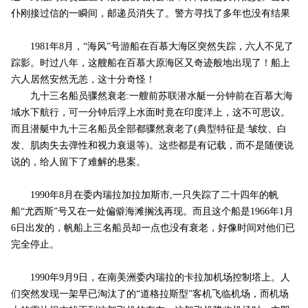
仆刚接过信的一瞬间，邮递员消失了。警方寻找了多年也没有结果
1981年8月，“海风”号游船在百慕大海区突然失踪，六人不见了
踪影。时过八年，这艘船在百慕大原海区又奇迹般地出现了！船上
六人居然安然无恙，这十分奇怪！
九十三名船员骤然衰老:一艘前苏联潜水艇一分钟前在百慕大海
域水下航行，可一分钟后浮上水面时竟在印度洋上，这不可思议。
而且潜艇中九十三名船员全部都骤然衰老了(典型特征是:皱纹、白
发、肌肉失去弹性和视力衰退等)。这些都是有记载，而不是随便说
说的，给人留下了难解的悬案。
1990年8月在委内瑞拉加拉加斯市,一只失踪了二十四年的帆
船“尤西斯”号又在一处偏僻海滩搁浅再现。而且这个船是1966年1月
6日出发的，帆船上三名船员却一点也没有衰老，好像时间对他们已
完全停止。
1990年9月9日，在南美洲委内瑞拉的卡拉加机场控制塔上。人
们突然发现一架早已淘汰了的“道格拉斯型”客机飞临机场，而机场