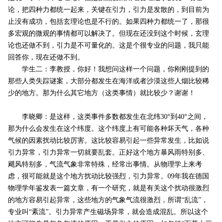
论，把四种力都统一起来，关键在引力，引力是发散的，到目前为
止没有成功，包括玄理论也是不行的。如果四种力都统一了，那很
多宏观的微观的事情都可以解决了。但现在还没到这个时候，玄理
论也还做不到，引力是不可量化的。这是个很专业的问题，我只能
回答你，现在还做不到。
学生二：李教授，你好！我想问这样一个问题，你刚刚提到的
那些人类失踪谜案，大部分都发生在海洋或者沙漠这些人烟比较稀
少的地方。那为什么其它地方（这类事情）就比较少？谢谢！
李晓卿：是这样，这类事件多数都发生在北纬30°到40°之间，
那为什么会发生在这个纬度。这个纬度上有可能各种坏天气，各种
气候的因素扰动比较厉害。这比较容易引起一些异常发生，比如说
引力异常，引力异常一切就要乱套。正好这个地方暴风雨特别多、
飓风特别多，气流气象非常特殊，经常出事情。从物理学上来考
虑，很可能就是这个地方扰动比较强烈，引力异常。09年我在德国
物理学年鉴发表一篇文章，有一个研究，就是有关这个扰动很激烈
的地方容易引起异常，这些地方的气象气流很激烈，所谓“乱流”，
专业叫“紊流”。引力异常产生磁场异常，就会造成混乱。所以这个