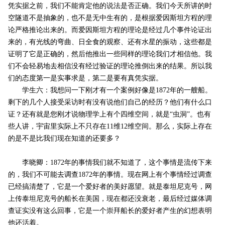
凭实据之前，我们不能肯定他的说法是否正确。我们今天所讲的时
空隧道不是抽象的，也不是无中生有的，是根据爱因斯坦方程的理
论严格推论出来的。而爱因斯坦方程的理论是经过几个事件论证出
来的，有光线的弯曲、日全食的观察、还有水星的振动，这些都是
证明了它是正确的，然后他推出一些同样的理论我们才相信他。我
们不会轻易地去相信没有经过验证的理论推倒出来的结果。所以我
们的态度第一是实事求是，第二是要有真凭实据。
学生六：我想问一下刚才有一个案例好像是1872年的一艘船。
剩下的几个人接受采访时有没有说他们自己的经历？他们有什么口
证？还有就是您刚才说物理学上有个四维空间，就是“虫洞”。也有
些人讲，宇宙里实际上不只存在11维12维空间。那么，实际上存在
的是不是比我们现在知道的还要多？
李晓卿：1872年的事情我们就不知道了，这个事情是流传下来
的，我们不可能去调查1872年的事情。现在网上有个事情经过调查
已经搞清楚了，它是一个爱好者的美好愿望。就是泰坦尼克号，网
上传泰坦尼克号的船长在美国，现在都还没衰老，最后经过媒体调
查证实没有这么回事，它是一个崇拜船长的爱好者产生的幻想表明
他还活着。