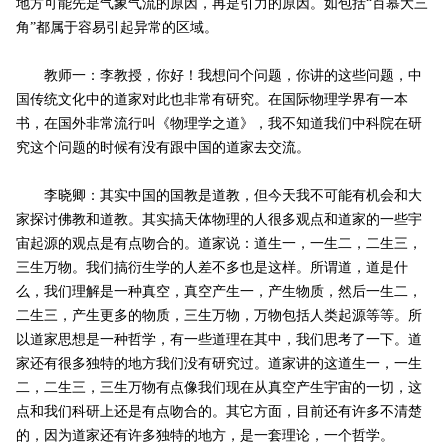
地方可能先是气象气流的原因，再是引力的原因。如包括“百慕大三
角”都属于容易引起异常的区域。
教师一：李教授，你好！我想问个问题，你讲的这些问题，中
国传统文化中的道家对此也非常有研究。在国际物理学界有一本
书，在国外非常流行叫《物理学之道》，我不知道我们中科院在研
究这个问题的时候有没有跟中国的道家去交流。
李晓卿：其实中国的国教是道教，但今天我不可能有机会和大
家探讨佛教和道教。其实搞天体物理的人很多观点和道家的一些宇
宙起源的观点是有点吻合的。道家说：道生一，一生二，二生三，
三生万物。我们搞衍生学的人差不多也是这样。所谓道，道是什
么，我们理解是一种真空，真空产生一，产生物质，然后一生二，
二生三，产生更多的物质，三生万物，万物包括人类起源等等。所
以道家思想是一种哲学，有一些道理在其中，我们思考了一下。道
家还有很多独特的地方我们没有研究过。道家讲的这道生一，一生
二，二生三，三生万物有点像我们现在从真空产生宇宙的一切，这
点和我们科研上还是有点吻合的。其它方面，目前还有许多不清楚
的，因为道家还有许多独特的地方，是一套理论，一个哲学。