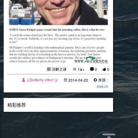
没解之谜
1w+
0
0
乂Butterfly effect 乂
来源：
2014-04-22
eisk.cn
精彩推荐