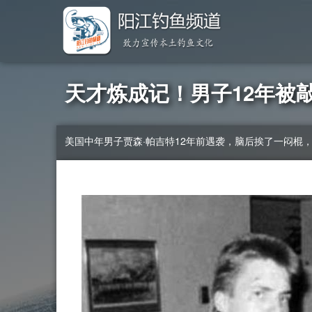
天才炼成记！男子12年被
美国中年男子贾森·帕吉特12年前遇袭，脑后挨了一闷棍