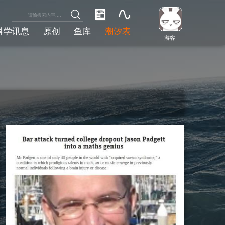
科学讯息
原创
鱼库
潮汐表
游客
。