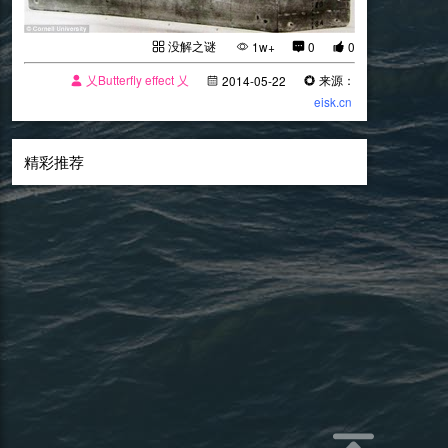
没解之谜
1w+
0
0
乂Butterfly effect 乂
来源：
2014-05-22
eisk.cn
精彩推荐