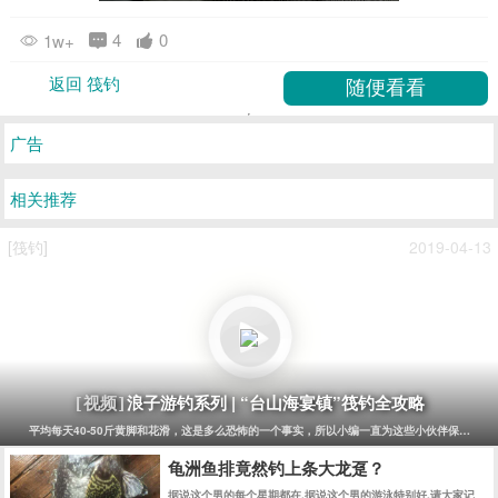
4
0
1w+
返回 筏钓
广告
相关推荐
[筏钓]
2019-04-13
浪子游钓系列 | “台山海宴镇”筏钓全攻略
[视频]
平均每天40-50斤黄脚和花滑，这是多么恐怖的一个事实，所以小编一直为这些小伙伴保密没有报道
龟洲鱼排竟然钓上条大龙趸？
据说这个男的每个星期都在,据说这个男的游泳特别好,请大家记