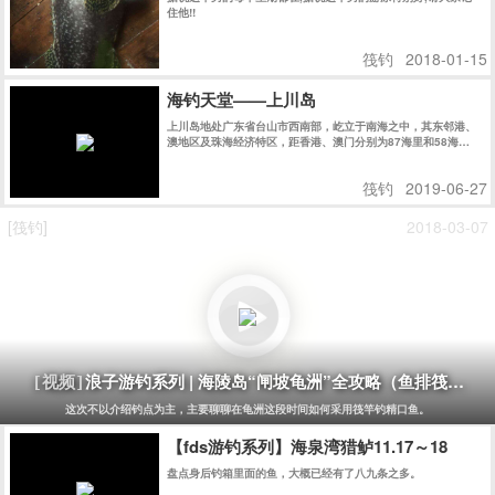
住他!!
筏钓
2018-01-15
海钓天堂——上川岛
上川岛地处广东省台山市西南部，屹立于南海之中，其东邻港、
澳地区及珠海经济特区，距香港、澳门分别为87海里和58海
里........
筏钓
2019-06-27
[筏钓]
2018-03-07
浪子游钓系列 | 海陵岛“闸坡龟洲”全攻略（鱼排筏钓）
[视频]
这次不以介绍钓点为主，主要聊聊在龟洲这段时间如何采用筏竿钓精口鱼。
【fds游钓系列】海泉湾猎鲈11.17～18
盘点身后钓箱里面的鱼，大概已经有了八九条之多。