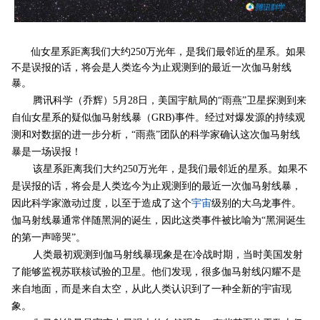
仙女星系距离我们大约250万光年，是我们最邻近的星系。如果
不是误报的话，将会是人类迄今为止观测到的最近一次伽马射线
暴。
腾讯科学（乔辉）5月28日，美国宇航局的“雨燕”卫星探测到来
自仙女星系的疑似伽马射线暴（GRB)事件。经过对爆发源的持续观
测和对数据的进一步分析，“雨燕”团队的科学家确认这次伽马射线
暴是一场误报！
该星系距离我们大约250万光年，是我们最邻近的星系。如果不
是误报的话，将会是人类迄今为止观测到的最近一次伽马射线暴，
因此科学家激动过度，以至于造成了这个
宇宙
级别的大乌龙事件。
伽马射线暴通常伴随黑洞的诞生，因此这类事件被比喻为“黑洞诞生
的第一声啼哭”。
人类最初观测到伽马射线暴现象是在冷战时期，当时美国发射
了能够监视苏联核试验的卫星。他们发现，很多伽马射线闪耀不是
来自地面，而是来自太空，从此人类认识到了一种全新的宇宙现
象。