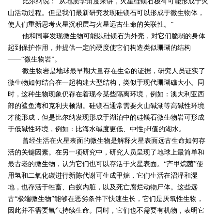
比尔纳说：“从地质学角度来讲，火星硅镁石极有可能形成于火
山活动过程。但是我们最新研究发现硅镁石可以形成于微生物体，
使人们重新思考火星沉积层与火星远古生命的关联性。”
他和同事发现微生物可能以硅镁石为外壳，对它们脆弱的身体
起到保护作用，并提供一定的硬度使它们构造类似珊瑚的结构
——“微生物岩”。
微生物岩是地球最早期大量存在生命的证据，研究人员证实了
微生物如何结合在一起构建大型结构，类似于现代珊瑚礁大小。同
时，这种
生物
现象仍存在着现今某些隔离环境，例如：澳大利亚西
部的鲨鱼湾和克利夫顿湖。硅镁石通常需要火山碱湖等高碱性环境
才能形成，但是比尔纳发现形成于湖泊中的硅镁石微生物岩可形成
于低碱性环境，例如：比海水碱度更低、中性pH值的湖水。
曾经生活在火星表面的微生物是解释火星表面远古生命如何存
活的关键因素。在另一项研究中，研究人员呈现了地球上最简单和
最古老的微生物，认为它们也可以存活于火星表面。“产甲烷菌”使
用氢和二氧化碳进行新陈代谢可生成甲烷，它们生活在沼泽和湿
地，也存活于牲畜、白蚁内脏，以及死亡腐烂动物尸体。这些远
古“极端微生物”能够在恶劣条件下快速生长，它们是厌氧性生物，
因此并不需要氧气持续生命。同时，它们也不需要有机物，表明它