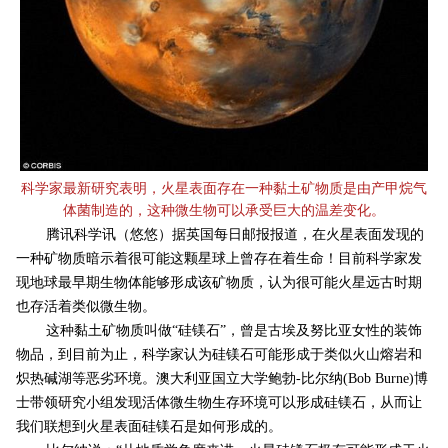
科学家最新研究表明，火星表面存在一种黏土矿物质是由产甲烷气
体菌制造的，这种微生物可以承受巨大的温差变化。
腾讯科学讯（悠悠）据英国每日邮报报道，在火星表面发现的
一种矿物质暗示着很可能这颗星球上曾存在着
生命
！目前科学家发
现地球最早期生物体能够形成该矿物质，认为很可能火星远古时期
也存活着类似微生物。
这种黏土矿物质叫做“硅镁石”，曾是古埃及努比亚女性的装饰
物品，到目前为止，科学家认为硅镁石可能形成于类似火山熔岩和
炽热碱湖等恶劣环境。澳大利亚国立大学鲍勃-比尔纳(Bob Burne)博
士带领研究小组发现活体微生物生存环境可以形成硅镁石，从而让
我们联想到火星表面硅镁石是如何形成的。