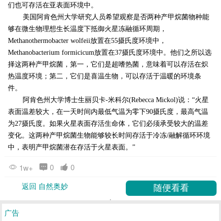
们也可存活在亚表面环境中。
美国阿肯色州大学研究人员希望观察是否两种产甲烷菌物种能
够在微生物理想生长温度下抵御火星冻融循环周期，
Methanothermobacter wolfeii放置在55摄氏度环境中，
Methanobacterium formicicum放置在37摄氏度环境中。他们之所以选
择这两种产甲烷菌，第一，它们是超嗜热菌，意味着可以存活在炽
热温度环境；第二，它们是喜温生物，可以存活于温暖的环境条
件。
阿肯色州大学博士生丽贝卡-米科尔(Rebecca Mickol)说：“火星
表面温差较大，在一天时间内最低气温为零下90摄氏度，最高气温
为27摄氏度。如果火星表面存活生命体，它们必须承受较大的温差
变化。这两种产甲烷菌生物能够较长时间存活于冷冻/融解循环环境
中，表明产甲烷菌潜在存活于火星表面。”
0
0
1w+
返回 自然奥妙
广告