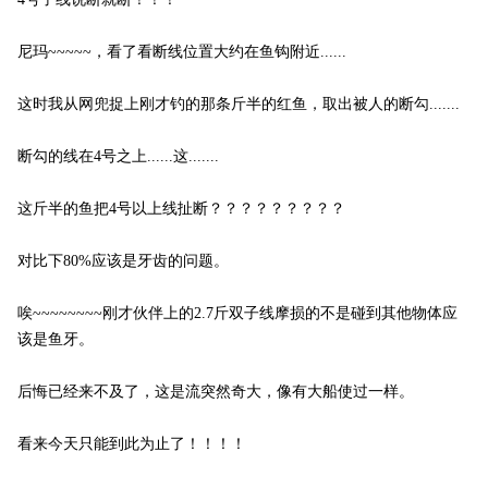
尼玛~~~~~，看了看断线位置大约在鱼钩附近......
这时我从网兜捉上刚才钓的那条斤半的红鱼，取出被人的断勾.......
断勾的线在4号之上......这.......
这斤半的鱼把4号以上线扯断？？？？？？？？？
对比下80%应该是牙齿的问题。
唉~~~~~~~~刚才伙伴上的2.7斤双子线摩损的不是碰到其他物体应
该是鱼牙。
后悔已经来不及了，这是流突然奇大，像有大船使过一样。
看来今天只能到此为止了！！！！