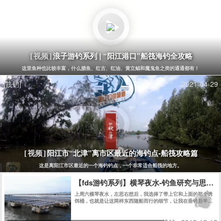
浪子游钓系列 | “阳江港口”船筏海钓全攻略
[视频]
这里鱼种也比较丰富，什么腊鱼、红古、红油、黄立鲳和魔鬼鱼之类的通通都有！
[筏钓]
2021-04-29
阳江市“北津”离市区最近的海钓点-船筏攻略篇
[视频]
这是离阳江市区最近的一个海钓钓点，一个非常适合船筏的地方。
【fds游钓系列】横琴夜水-钓鱼研究与思考
上周六横琴夜水，左思右想后，我选择了带上它和上面的那个诱
饵桶，也就是让这两样东西随船而行的细节，让我在垂钓后半
段，最艰难的时刻，为之一振，并赢下夜水的后半场。