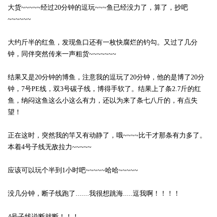
大货~~~~~经过20分钟的逗玩~~~鱼已经没力了，算了，抄吧
~~~~~~
大约斤半的红鱼，发现鱼口还有一枚快腐烂的钓勾。又过了几分
钟，同伴突然传来一声粗货~~~~~~~
结果又是20分钟的博鱼，注意我的逗玩了20分钟，他的是博了20分
钟，7号PE线，双3号碳子线，博得手软了。结果上了条2.7斤的红
鱼，纳闷这鱼这么小这么有力，还以为来了条七八斤的，有点失
望！
正在这时，突然我的竿又有动静了，哦~~~~比干才那条有力多了。
本着4号子线无敌拉力~~~~~
应该可以玩个半到1小时吧~~~~~哈哈~~~~~
没几分钟，断子线跑了.......我很想跳海.....逗我啊！！！！
4号子线说断就断！！！