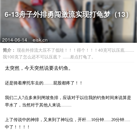
6-13舟子外排勇闯激流实现打龟梦（13）
2014-06-14
eisk.cn
简介：
现在外排流大压不了低哇！！！得个！！！40克可以压底........
我100克了怎么还不可以压底？ ......差点打龟了。
太突然，今天突然说要去钓鱼。
还是骑着摩托车去的........屁股都疼了！！
我们二人7点多来到闸坡鱼排，应该对于以往我的钓鱼时间来说算是
早水了，当然对于其他人来说.........
上了传说中的神排，又来到了神坛位，开杆....10分钟......20分钟.....
中了！！！！