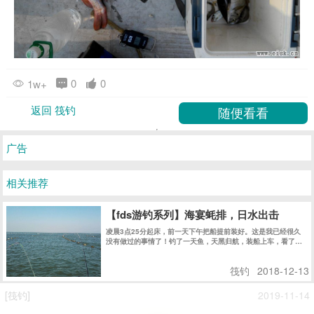
0
0
1w+
返回 筏钓
广告
相关推荐
【fds游钓系列】海宴蚝排，日水出击
凌晨3点25分起床，前一天下午把船提前装好。这是我已经很久
没有做过的事情了！钓了一天鱼，天黑归航，装船上车，看了一
下时间是21点21分........
筏钓
2018-12-13
[筏钓]
2019-11-14