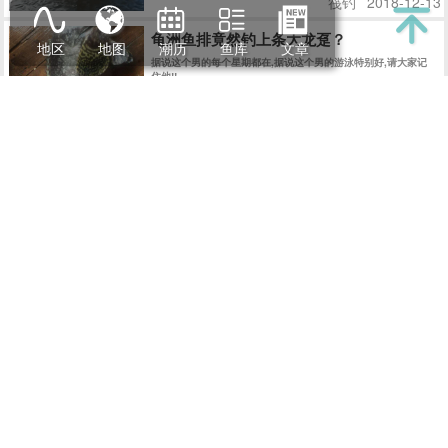
筏钓
2018-12-13
龟洲鱼排竟然钓上条大龙趸？
地区
地图
潮历
鱼库
文章
据说这个男的每个星期都在,据说这个男的游泳特别好,请大家记
住他!!
筏钓
2018-01-15
[筏钓]
2019-04-13
浪子游钓系列 | “台山海宴镇”筏钓全攻略
[视频]
平均每天40-50斤黄脚和花滑，这是多么恐怖的一个事实，所以小编一直为这些小伙伴保密没有报道
【fds游钓系列】海泉湾猎鲈11.17～18
盘点身后钓箱里面的鱼，大概已经有了八九条之多。
筏钓
2018-12-13