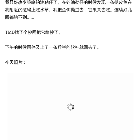
我只好改变策略钓油勒仔了。在钓油勒仔的时候发现一条扒皮鱼在
我附近的缆绳上吃水草。我把鱼饵抛过去，它果真去吃。连续好几
回都钓不到.......
TMD找了个抄网把它给抄了。
下午的时候同伴又上了一条斤半的软神就回去了。
今天照片：