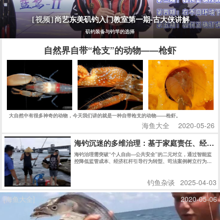
尚艺东美矶钓入门教室第一期-古大侠讲解
[视频]
矶钓装备与钓竿的选择
自然界自带“枪支”的动物——枪虾
大自然中有很多神奇的动物，今天我们讲的就是一种自带枪支的动物——枪虾。
海鱼大全
2020-05-26
海钓沉迷的多维治理：基于家庭责任、经济
海钓治理需突破“个人自由—公共安全”的二元对立，通过智能监
控降低监管成本、经济杠杆引导行为转型、司法案例树立行为边
界，实现多方利益均衡。未来应探索钓鱼碳足迹交易、家庭责任
保险等市场化工具，构建“预防—补偿—修复”的全周期治理链。
钓鱼杂谈
2025-04-03
[海鱼大全]
2020-05-06