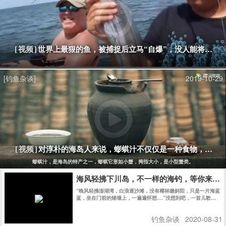
世界上最狠的鱼，被捕捉后立马“自爆”，没人能将它活
[视频]
[钓鱼杂谈]
2019-10-29
对淳朴的海岛人来说，蟛蜞汁不仅仅是一种食物，更是
[视频]
蟛蜞汁，是海岛的特产之一，蟛蜞它形如小蟹，拇指大小，是小型蟹类。
海风轻拂下川岛，不一样的海钓，等你来体
“晚风轻拂澎湖湾，白浪逐沙滩，没有椰林缀斜阳，只是一片海蓝
蓝，坐在门前的矮墙上，一遍遍怀想....”没想到吧，一首儿歌就
足以唤醒一个北方姑娘对海边生活的向往。说走就走，我也带着
全家来到了真正的海滨城市——台山市下川岛。
钓鱼杂谈
2020-08-31