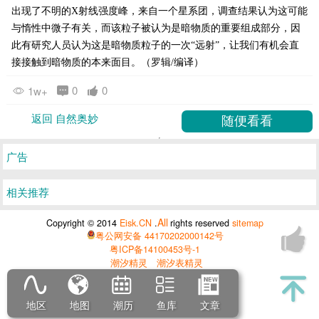
出现了不明的X射线强度峰，来自一个星系团，调查结果认为这可能
与惰性中微子有关，而该粒子被认为是暗物质的重要组成部分，因
此有研究人员认为这是暗物质粒子的一次“远射”，让我们有机会直
接接触到暗物质的本来面目。（罗辑/编译）
0
0
1w+
返回 自然奥妙
广告
相关推荐
All
Copyright © 2014
Eisk.CN
.
rights reserved
sitemap
粤公网安备 44170202000142号
粤ICP备14100453号-1
潮汐精灵
潮汐表精灵
地区
地图
潮历
鱼库
文章