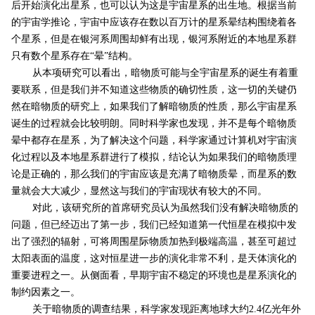
后开始演化出星系，也可以认为这是宇宙星系的出生地。根据当前
的宇宙学推论，宇宙中应该存在数以百万计的星系晕结构围绕着各
个星系，但是在银河系周围却鲜有出现，银河系附近的本地星系群
只有数个星系存在“晕”结构。
从本项研究可以看出，暗物质可能与全宇宙星系的诞生有着重
要联系，但是我们并不知道这些物质的确切性质，这一切的关键仍
然在暗物质的研究上，如果我们了解暗物质的性质，那么宇宙星系
诞生的过程就会比较明朗。同时科学家也发现，并不是每个暗物质
晕中都存在星系，为了解决这个问题，科学家通过计算机对宇宙演
化过程以及本地星系群进行了模拟，结论认为如果我们的暗物质理
论是正确的，那么我们的宇宙应该是充满了暗物质晕，而星系的数
量就会大大减少，显然这与我们的宇宙现状有较大的不同。
对此，该研究所的首席研究员认为虽然我们没有解决暗物质的
问题，但已经迈出了第一步，我们已经知道第一代恒星在模拟中发
出了强烈的辐射，可将周围星际物质加热到极端高温，甚至可超过
太阳表面的温度，这对恒星进一步的演化非常不利，是天体演化的
重要进程之一。从侧面看，早期宇宙不稳定的环境也是星系演化的
制约因素之一。
关于暗物质的调查结果，科学家发现距离地球大约2.4亿光年外