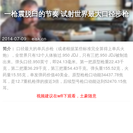
一枪震脱臼的节奏 试射世界最大口径步枪
2014-07-09
eisk.cn
简介：
口径最大的单兵步枪（或者根据某些标准完全算得上单兵火
炮），全世界只有12个人体验过.950 JDJ，只有三把.950 JDJ被制造
出来。弹头口径.950英寸，即24.13毫米。第一把原型枪重22.43千
克，第二把重36.29千克，第三把重54.43千克。弹头重155.52克，火
药量15.55克，单发弹药价值40美金。原型枪枪口动能34437.78焦
耳，是12.7重机枪弹的接近3倍，后续型号枪口动能达到52470.15焦
耳。
视频建议在wifi下观看，土豪随意