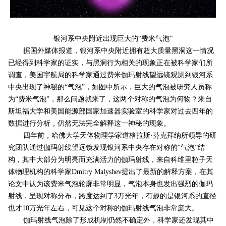
银河系中央附近出现巨大的“费米气泡”
据国外媒体报道，银河系中央附近拥有超大质量黑洞这一情况
已经得到科学家的证实，与黑洞行为相关的现象正在被科学家们所
调查，美国宇航局的科学家通过费米伽玛射线望远镜观测到银河系
中央出现了神秘的“气泡”，如图中所示，巨大的气泡被研究人员称
为“费米气泡”，那么问题就来了，这两个对称的气泡为何物？来自
斯坦福大学和美国能源部国家加速器实验室的科学家对过去四年的
数据进行分析，仍然无法完全解释这一神秘的现象。
四年前，哈佛大学天体物理学家道格拉斯·芬克拜纳所领导的研
究团队通过伽玛射线望远镜发现银河系中央存在对称的“气泡”结
构，其中大部分为明亮而充满活力的伽玛射线，来自科维里粒子天
体物理机构的科学家Dmitry Malyshev提出了最新的解释方案，在其
论文中认为该费米气泡轮廓非常明显，气泡本身也发出强烈的伽玛
射线，呈现对称分布，跨度达到了3万光年，有趣的是银河系的直径
也才10万光年左右，可见这个对称的伽玛射线气泡非常庞大。
伽玛射线气泡除了形成机制仍然不确定外，科学家还发现其中