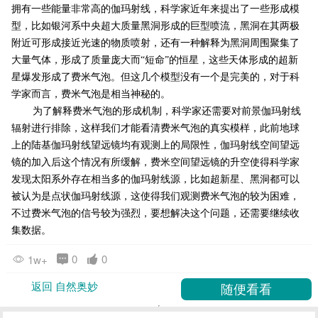
拥有一些能量非常高的伽玛射线，科学家近年来提出了一些形成模
型，比如银河系中央超大质量黑洞形成的巨型喷流，黑洞在其两极
附近可形成接近光速的物质喷射，还有一种解释为黑洞周围聚集了
大量气体，形成了质量庞大而“短命”的恒星，这些天体形成的超新
星爆发形成了费米气泡。但这几个模型没有一个是完美的，对于科
学家而言，费米气泡是相当神秘的。
为了解释费米气泡的形成机制，科学家还需要对前景伽玛射线
辐射进行排除，这样我们才能看清费米气泡的真实模样，此前地球
上的陆基伽玛射线望远镜均有观测上的局限性，伽玛射线空间望远
镜的加入后这个情况有所缓解，费米空间望远镜的升空使得科学家
发现太阳系外存在相当多的伽玛射线源，比如超新星、黑洞都可以
被认为是点状伽玛射线源，这使得我们观测费米气泡的较为困难，
不过费米气泡的信号较为强烈，要想解决这个问题，还需要继续收
集数据。
0
0
1w+
返回 自然奥妙