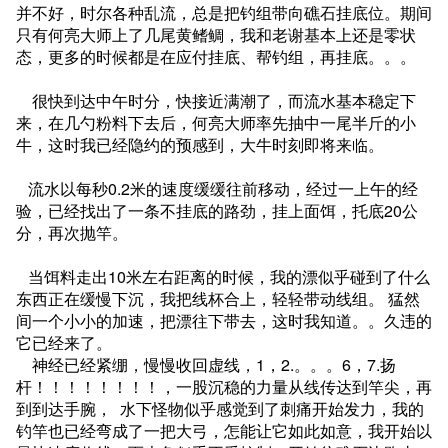
并不好，时尔各种乱流，总是把钓组带向礁石挂底位。期间
只有何亮大师上了几尾黄鳍鲷，我和老谢基本上还是零状
态，更多的时候都是在应付挂底、帮钓组，再挂底。。。
很快到达中午时分，快接近满潮了，而流水基本稳定下
来，在几勺粉料下去后，何亮大师率先抽中一尾半斤的小
牛，这时我已经隐约的预感到，大牛时刻即将来临。
流水以每秒0.2米的速度缓缓往前移动，经过一上午的经
验，已经找出了一条不挂底的路劲，挂上面饵，托底20公
分，再次抛竿。
当饵料走出10米左右距离的时候，我的漂似乎碰到了什么
东西正在缓慢下沉，我把线杯合上，轻轻带动线组。 猛然
间一个小小的加速，把漂往下带去，这时我知道。。久违的
它已经来了。
神经已经紧绷，慢慢收回虚线，1，2.。。。6，7.扬
杆！！！！！！！！，一股沉稳的力量从线传达到竿尖，再
到到达手腕， 水下怪物似乎感觉到了刺痛开始发力，我的
钓竿也已经弯成了一把大弓，怎能让它如此如意，我开始以