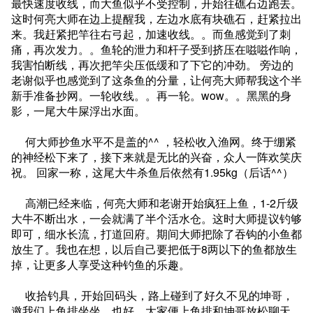
最快速度收线，而大鱼似乎不受控制，开始往礁石边跑去。
这时何亮大师在边上提醒我，左边水底有块礁石，赶紧拉出
来。我赶紧把竿往右弓起，加速收线。。而鱼感觉到了刺
痛，再次发力。。鱼轮的泄力和杆子受到挤压在嗞嗞作响，
我害怕断线，再次把竿尖压低缓和了下它的冲劲。 旁边的
老谢似乎也感觉到了这条鱼的分量，让何亮大师帮我这个半
新手准备抄网。一轮收线。。再一轮。wow。。黑黑的身
影，一尾大牛屎浮出水面。
何大师抄鱼水平不是盖的^^ ，轻松收入渔网。终于绷紧
的神经松下来了，接下来就是无比的兴奋，众人一阵欢笑庆
祝。 回家一称，这尾大牛杀鱼后依然有1.95kg（后话^^）
高潮已经来临，何亮大师和老谢开始疯狂上鱼，1-2斤级
大牛不断出水，一会就满了半个活水仓。这时大师提议钓够
即可，细水长流，打道回府。期间大师把除了吞钩的小鱼都
放生了。我也在想，以后自己要把低于8两以下的鱼都放生
掉，让更多人享受这种钓鱼的乐趣。
收拾钓具，开始回码头，路上碰到了好久不见的坤哥，
邀我们上鱼排坐坐，也好，大家便上鱼排和坤哥放松聊天，