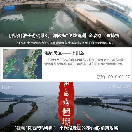
浪子游钓系列 | 海陵岛“闸坡龟洲”全攻略（鱼排筏钓）
[视频]
这次不以介绍钓点为主，主要聊聊在龟洲这段时间如何采用筏竿钓精口鱼。
海钓天堂——上川岛
上川岛地处广东省台山市西南部，屹立于南海之中，其东邻港、
澳地区及珠海经济特区，距香港、澳门分别为87海里和58海
里........
筏钓
2019-06-27
[筏钓]
2021-04-30
阳西“鸡乸㙟”一个尚没发掘的筏钓点-前篇攻略
[视频]