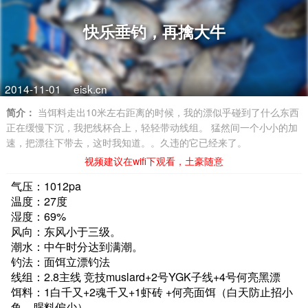
快乐垂钓，再擒大牛
2014-11-01
eisk.cn
简介：
当饵料走出10米左右距离的时候，我的漂似乎碰到了什么东西
正在缓慢下沉，我把线杯合上，轻轻带动线组。 猛然间一个小小的加
速，把漂往下带去，这时我知道。。久违的它已经来了。
视频建议在wifi下观看，土豪随意
气压：1012pa
温度：27度
湿度：69%
风向：东风小于三级。
潮水：中午时分达到满潮。
钓法：面饵立漂钓法
线组：2.8主线 竞技muslard+2号YGK子线+4号何亮黑漂
饵料：1白千又+2魂千又+1虾砖 +何亮面饵（白天防止招小
鱼，腥料偏少）