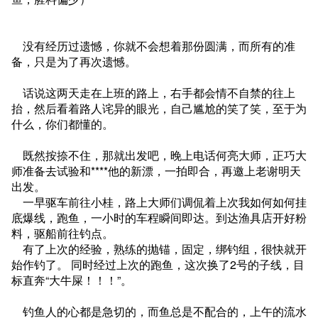
没有经历过遗憾，你就不会想着那份圆满，而所有的准
备，只是为了再次遗憾。
话说这两天走在上班的路上，右手都会情不自禁的往上
抬，然后看着路人诧异的眼光，自己尴尬的笑了笑，至于为
什么，你们都懂的。
既然按捺不住，那就出发吧，晚上电话何亮大师，正巧大
师准备去试验和****他的新漂，一拍即合，再邀上老谢明天
出发。
一早驱车前往小桂，路上大师们调侃着上次我如何如何挂
底爆线，跑鱼，一小时的车程瞬间即达。到达渔具店开好粉
料，驱船前往钓点。
有了上次的经验，熟练的抛锚，固定，绑钓组，很快就开
始作钓了。 同时经过上次的跑鱼，这次换了2号的子线，目
标直奔“大牛屎！！！”。
钓鱼人的心都是急切的，而鱼总是不配合的，上午的流水