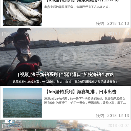
盘点身后钓箱里面的鱼，大概已经有了八九条之多。
筏钓
2018-12-13
[筏钓]
2019-11-14
浪子游钓系列 | “阳江港口”船筏海钓全攻略
[视频]
这里鱼种也比较丰富，什么腊鱼、红古、红油、黄立鲳和魔鬼鱼之类的通通都有！
【fds游钓系列】海宴蚝排，日水出击
凌晨3点25分起床，前一天下午把船提前装好。这是我已经很久
没有做过的事情了！钓了一天鱼，天黑归航，装船上车，看了一
下时间是21点21分........
筏钓
2018-12-13
[筏钓]
2018-03-07