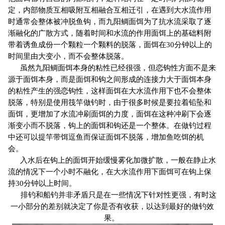
定，内部物质互相吸附互相融合互相迁引，在遇到大水流作用
时通常会整体被冲脱鱼钩，而九阳鲷面饵为了抗水流采取了逐
渐融化的广散方式，随着时间和水流的作用面饵上的基础料附
带着诱鱼成份一个颗粒一个颗料的脱落，面饵在30分钟以上的
时间里由大变小，而不会整体脱落。
虽然九阳鲷面饵本身的粘性已经很强，但恋钩性方面不是来
源于面饵本身，而是面饵和钩之间形成的连接力大于面饵本身
的粘性产生的强恋钩性，这样面饵在大水流作用下也不会整体
脱落，特别是使用筏竿做钓时，由于很多时候是要拉着铅坠和
面饵，更增加了水流冲刷面饵的力度，面饵在这种冲刷下会逐
渐变小而不脱落，钩上的面饵和钩还是一个整体。在做钓过程
中还可以提竿带饵逗鱼而保证面饵不脱落，增加鱼吃饵的机
会。
入水后在钩上的面饵开始缓慢雾化加微扩散，一般在静止水
流的情况下一个小时不融化，在大水流作用下面饵可在钩上保
持30分钟以上时间。
排钓和船钓并非矛盾只是在一些情况下针对性更强，有时这
一小部分的差别就决定了你是否有收获，以达到最好的做钓效
果。