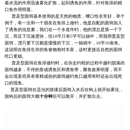
着水流的作用迅速雾化扩散，起到诱鱼的作用，针对鱼排的精
口鱼作用明显。
普及型面饵基本使用的是天然的物质，嗜口性非常好，举个
例子，有一次和一个朋友在鱼排上做钓，他是自配的面饵加入
了诱鱼的信息素，我们在一个水道作钓，他的漂总是第一个下
沉，而且下沉速度快，但10竿只有5竿可以抽中，而我用普及型
面饵，漂只要下沉都是缓慢的下沉，一抽就中，10竿10条鱼。
这说明在鱼排生存的鱼食物相对丰富，这时更接近自然的面饵
吃口更稳。
普及型面饵在鱼排做钓时，在你走钓程的过程中越钓脱落的
面饵越多，不停的形成诱鱼区和诱鱼带，聚鱼效果明显，而不
会出现某些具有香精成份的面饵越钓鱼口越滑有时还会出现死
口的现鱼。
普及型面饵在适当的搓揉后面饵入水后在钩上就开始雾化，
脱钩后的面饵大概
十分钟
后可以散开，并扩散出去。