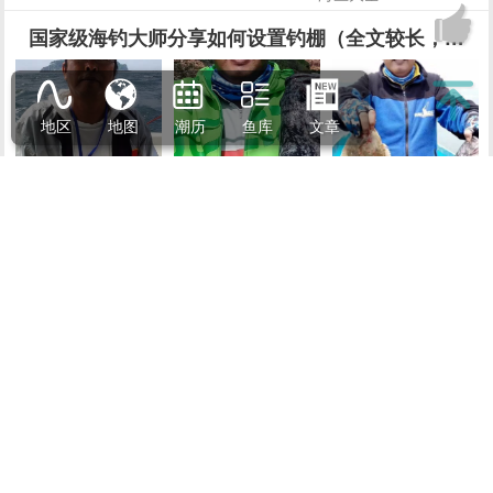
浮游矶钓里各種伸張力的使用及說明
在浮游矶钓( 浮水游动矶钓)里 用较轻的钓组 将钓饵送到鱼的嘴边
为了使鱼顺利的就饵或为了使鱼顺利的中钩 有很多说词 " 伸张拉
直力" " 引诱" "主线修正" 等等 说法 严格说来 都有不同的意思 !
简单的说法 都是为了鱼吃饵时 使浮标的 “鱼讯” 明显的显示出来
矶钓教学
2018-12-24
! 而迅速的使钓鱼者在第一时间内 知道鱼在吃食的信息 而采取相
地区
地图
潮历
鱼库
文章
应的措施 !
[海鱼大全]
2020-05-06
世界上最狠的鱼，被捕捉后立马“自爆”，没人能将它活
[视频]
活了30年，这种海鲜从来不用买，想吃就去海边挖