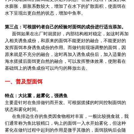
水膨胀，膨胀系数较大，增加了在水下的扩散面积，使面饵在
水下呈现出更自然的状态，增加中鱼率。
第三点：可根据钓者自己的经验对面饵的成份进行适当添加。
面饵如果在出厂时就搓好，内部结构相对稳定，如这时再加
入相关诱鱼成份，和原来的面饵不能更好的融合，不能更好的
发挥面饵本身诱鱼成份的作用。而做钓前现场调整的面饵，因
原来就是不充分的融合，这时再加入诱鱼成份后，加入适量的
海水搓揉后面饵更自然的融合，可以发挥整体效果，使附着在
基础饵上的诱鱼成份可以均匀的释放出去。
一、普及型面饵
特点：大比重，超雾化，强诱鱼
主要是针对在鱼排做钓而开发。可根据搓揉的时间控制面饵的
状态和雾化时间。
在鱼排边生存的鱼类因食物相对丰富，一般比较挑食就，我
们通常称为鱼比较精口，钩上的面饵一入水开始雾化，但这种
雾化在做钓过程中起到的作用是微乎其微的，面饵脱钩后会随