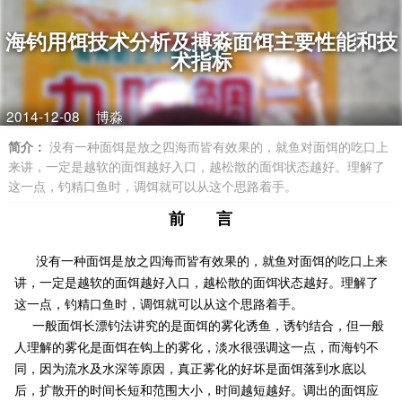
海钓用饵技术分析及搏淼面饵主要性能和技
术指标
2014-12-08
博淼
简介：
没有一种面饵是放之四海而皆有效果的，就鱼对面饵的吃口上
来讲，一定是越软的面饵越好入口，越松散的面饵状态越好。理解了
这一点，钓精口鱼时，调饵就可以从这个思路着手。
前 言
没有一种面饵是放之四海而皆有效果的，就鱼对面饵的吃口上来
讲，一定是越软的面饵越好入口，越松散的面饵状态越好。理解了
这一点，钓精口鱼时，调饵就可以从这个思路着手。
一般面饵长漂钓法讲究的是面饵的雾化诱鱼，诱钓结合，但一般
人理解的雾化是面饵在钩上的雾化，淡水很强调这一点，而海钓不
同，因为流水及水深等原因，真正雾化的好坏是面饵落到水底以
后，扩散开的时间长短和范围大小，时间越短越好。调出的面饵应