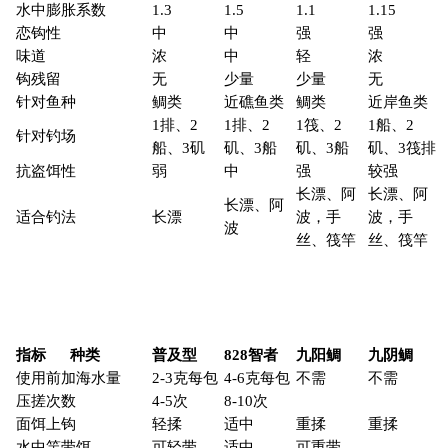
适合钓法
长漂
波，手
波，手
波
丝、筏竿
丝、筏竿
指标
种类
普及型
828
智者
九阳鲷
九阴鲷
使用前加海水量
2-3克每包
4-6克每包
不需
不需
压搓次数
4-5次
8-10次
面饵上钩
轻揉
适中
重揉
重揉
水中竿带饵
可轻带
适中
可重带
0
21
1w+
返回 海钓教学
广告