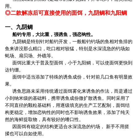
用。
◎二款解冻后可直接使用的面饵，九阴鲷和九阳鲷
一、九阴鲷
船钓专用，大比重，强诱鱼，强恋钩性。
九阴鲷是特别针对船钓开发，一般船钓钓场的鱼相对鱼排的
鱼来讲没那么精口，吃口相对较猛，特别是水深流急的钓场如
蚝场、扇贝场、外礁等。
面饵比重大于普及型面饵，小于九阳鲷，可以使面饵更快到
达钓绷。
面饵中适当添加了特殊的诱鱼成份，针对前几口鱼有明显效
果。
诱鱼思路未采用传统通过面饵雾化来诱鱼的作法，而是通过
小到纳米级的基础料，携带诱鱼成份微扩散诱鱼。同时采用了
不同直径的颗粒基础料，用逐级填充的生产工艺配制，面饵结
构更稳定，增加恋钩性的同时也不影响诱鱼效果，添加了纯天
然的海鲜提取物，具有较好的嗜口性。
因面饵有稳定的结构更适合水深流急的钓场， 新手不用搓
揉也可以自如使用。