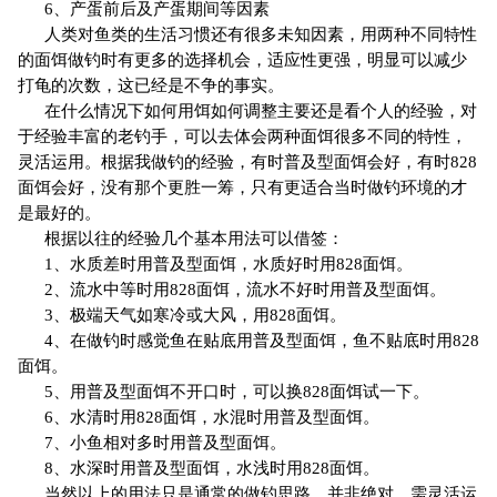
6、产蛋前后及产蛋期间等因素
人类对鱼类的生活习惯还有很多未知因素，用两种不同特性
的面饵做钓时有更多的选择机会，适应性更强，明显可以减少
打龟的次数，这已经是不争的事实。
在什么情况下如何用饵如何调整主要还是看个人的经验，对
于经验丰富的老钓手，可以去体会两种面饵很多不同的特性，
灵活运用。根据我做钓的经验，有时普及型面饵会好，有时828
面饵会好，没有那个更胜一筹，只有更适合当时做钓环境的才
是最好的。
根据以往的经验几个基本用法可以借签：
1、水质差时用普及型面饵，水质好时用828面饵。
2、流水中等时用828面饵，流水不好时用普及型面饵。
3、极端天气如寒冷或大风，用828面饵。
4、在做钓时感觉鱼在贴底用普及型面饵，鱼不贴底时用828
面饵。
5、用普及型面饵不开口时，可以换828面饵试一下。
6、水清时用828面饵，水混时用普及型面饵。
7、小鱼相对多时用普及型面饵。
8、水深时用普及型面饵，水浅时用828面饵。
当然以上的用法只是通常的做钓思路，并非绝对，需灵活运