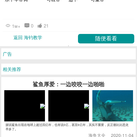
相关推荐
鲨鱼厚爱：一边咬咬一边啪啪
据说鲨鱼出现在地球上超过四亿年，也有说5亿，甚至6亿年，其实不重要，反正都比比恐龙
早多了。
海鱼大全
2020-11-04
国家级海钓大师分享如何设置钓棚（全文较长，建议
海钓，作为近几年来在我国钓鱼界迅速发展的休闲垂钓项目，以其海洋的广袤、深邃、神秘和
钓感刺激并富有挑战性而激发出广大钓友，包括内陆钓友的极大热情。
海钓教学
2017-11-16