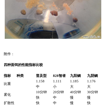
附件：
四种面饵的性能指标比较
指标
种类
普及型
828
智者
九阳鲷
九阴鲷
1.158
1.111
1.185
1.176
比重
中
小
大
大
10分钟
20分钟
40分钟
30分钟
雾化
快
中
慢
慢
扩散性
快
中
慢
快
水中膨胀系数
1.3
1.5
1.1
1.15
恋钩性
中
中
强
强
味道
浓
中
轻
浓
钩残留
无
少量
少量
无
针对鱼种
鲷类
近礁鱼类
鲷类
近岸鱼类
1排、2
1排、2
1筏、2
1船、2
针对钓场
船、3矶
矶、3船
矶、3船
矶、3筏排
抗盗饵性
弱
中
强
较强
长漂、阿
长漂、阿
长漂、阿