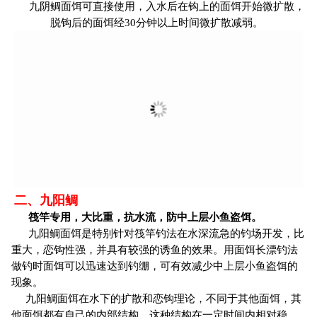
九阴鲷面饵可直接使用，入水后在钩上的面饵开始微扩散，
脱钩后的面饵经30分钟以上时间微扩散减弱。
二、九阳鲷
筏竿专用，大比重，抗水流，防中上层小鱼盗饵。
九阳鲷面饵是特别针对筏竿钓法在水深流急的钓场开发，比
重大，恋钩性强，并具有较强的诱鱼的效果。用面饵长漂钓法
做钓时面饵可以迅速达到钓绷，可有效减少中上层小鱼盗饵的
现象。
九阳鲷面饵在水下的扩散和恋钩理论，不同于其他面饵，其
他面饵都有自己的内部结构，这种结构在一定时间内相对稳