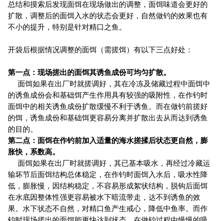
总结和摸索后发现面饵在现场做出的调整，面饵味道会更好的
扩散，调整后的面饵入水的状态会更好，自然做钓的效果也有
不小的提升，特别是针对精口之鱼。
开袋后根据情况调整的面饵（需搓饵）有以下三点好处：
第一点：现场搓出的面饵其诱鱼成份可均匀扩散。
面饵如果在出厂时就搓调好，其在冷冻及储藏过程中面饵中
的诱鱼成份会和基础饵产生作用具有较强的吸附性，在作钓时
面饵中的相关诱鱼成份扩散缓慢不利于诱鱼。而在做钓前搓好
的饵，诱鱼成份和基础饵更容易分离并扩散出去从而达到诱鱼
的目的。
第二点：面饵在作钓前加入适量的海水搓揉后状态更自然，膨
胀快，系数高。
面饵如果在出厂时就搓调好，其已基本吸水，再经过冷藏运
输坏节后面饵结构总体稳定，在作钓时面饵入水后，吸水性降
低，膨胀慢，因结构稳定，不容易形成絮状结构，脱钩后面饵
在水底因整体性强更容易被水下暗流带走，达不到诱鱼的效
果。水下状态不自然，对精口鱼产生戒心，降低中鱼率。而作
钓时现场搓出的面饵能更快达到状态。在做钓过程中慢慢的吸