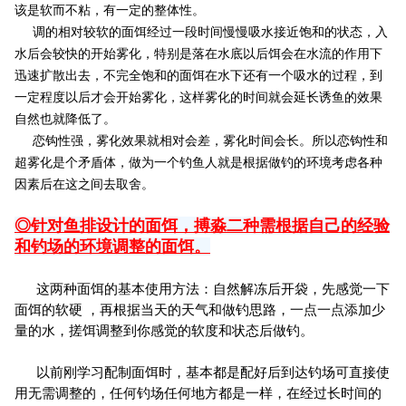
该是软而不粘，有一定的整体性。
调的相对较软的面饵经过一段时间慢慢吸水接近饱和的状态，入
水后会较快的开始雾化，特别是落在水底以后饵会在水流的作用下
迅速扩散出去，不完全饱和的面饵在水下还有一个吸水的过程，到
一定程度以后才会开始雾化，这样雾化的时间就会延长诱鱼的效果
自然也就降低了。
恋钩性强，雾化效果就相对会差，雾化时间会长。所以恋钩性和
超雾化是个矛盾体，做为一个钓鱼人就是根据做钓的环境考虑各种
因素后在这之间去取舍。
◎针对鱼排设计的面饵，搏淼二种需根据自己的经验
和钓场的环境调整的面饵。
这两种面饵的基本使用方法：自然解冻后开袋，先感觉一下
面饵的软硬 ，再根据当天的天气和做钓思路，一点一点添加少
量的水，搓饵调整到你感觉的软度和状态后做钓。
以前刚学习配制面饵时，基本都是配好后到达钓场可直接使
用无需调整的，任何钓场任何地方都是一样，在经过长时间的