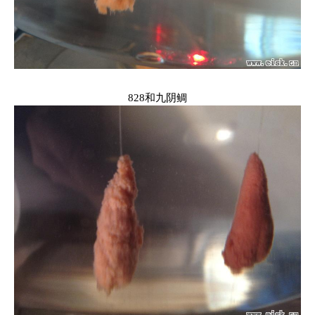
828和九阴鲷