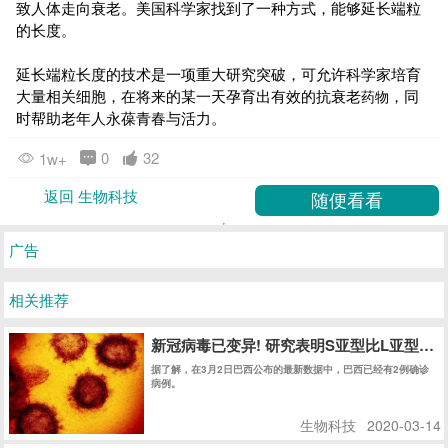
致人体走向衰老。美国科学家找到了一种方式，能够延长端粒
的长度。
延长端粒长度的技术是一项重大研究突破，可允许科学家培育
大量相关细胞，在将来的某一天孕育出有效的抗衰老
，同
药物
时帮助老年人永葆青春与活力。
0
32
1w+
返回 生物科技
广告
相关推荐
新冠病毒已变异! 研究表明S亚型比L亚型传染
据了解，在3月2日巴西公布的最新数据中，巴西已经有2例确诊
病例。
生物科技
2020-03-14