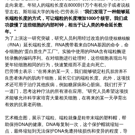
走向衰老。年轻人的端粒长度在8000到1万个有机分子或者说核
苷左右。斯坦福大学的海伦-巴劳表示：“
我们发现了一种能够延
长端粒长度的方式，可让端粒的长度增加1000个核苷。我们成
功拨慢了这些细胞的内部时钟，相当于让人类的寿命延长数
年。”
为了上演这一研究突破，研究人员利用经过改造的信使
核糖核酸
（RNA）延长端粒长度。RNA携带着来自DNA基因的命令，命
令细胞的“蛋白质生产工厂”。实验中使用的RNA含有端粒酶逆
转录酶的编码序列。在对细胞进行处理时，这些细胞表现出与
更年轻细胞相同的行为，快速繁殖而不是走向死亡。
巴劳博士表示：“在将来的某一天，我们能够锁定杜氏
肌营养不
患者体内的肌肉
，延长它们的端粒长度。此外，这项技
良
干细胞
术还可用于治疗其他疾病，例如糖尿病和心脏病。我们打开了
一道门，思考这种疗法的所有潜在应用。”研究人员希望这项技
术能够允许科学家培育大量相关细胞，在将来的某一天孕育出
有效的抗衰老药物。
艺术概念图，展示了端粒。端粒就像是
末端的塑料帽，帮
鞋带
助保持DNA的健康。DNA每复制一次，这个保护帽就缩短一
点，最终缩短到无法保护DNA免遭持续损伤和变异的程度，导