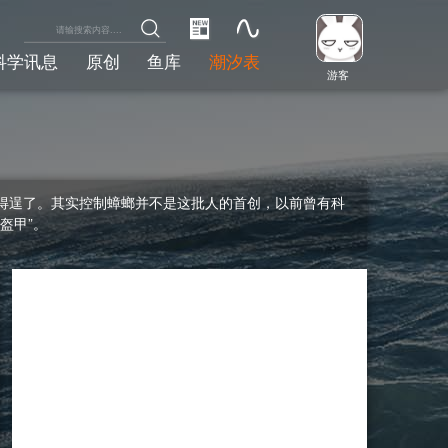
科学讯息
原创
鱼库
潮汐表
游客
得逞了。其实控制蟑螂并不是这批人的首创，以前曾有科
盔甲”。