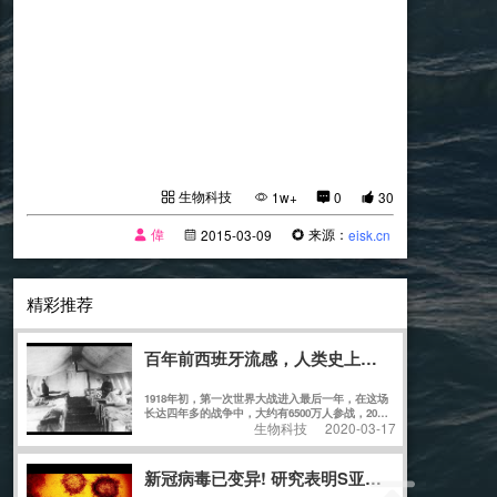
生物科技
1w+
0
30
偉
来源：
2015-03-09
eisk.cn
精彩推荐
百年前西班牙流感，人类史上最惨重疫情，人类
1918年初，第一次世界大战进入最后一年，在这场
长达四年多的战争中，大约有6500万人参战，2000
生物科技
2020-03-17
万人受伤，1000多万人丧生。
新冠病毒已变异! 研究表明S亚型比L亚型传染性更