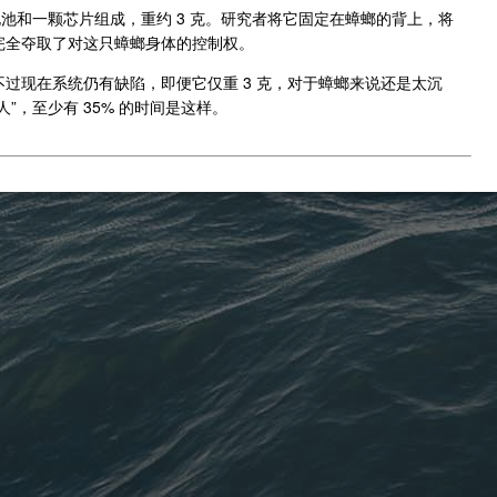
池和一颗芯片组成，重约 3 克。研究者将它固定在蟑螂的背上，将
完全夺取了对这只蟑螂身体的控制权。
过现在系统仍有缺陷，即便它仅重 3 克，对于蟑螂来说还是太沉
”，至少有 35% 的时间是这样。