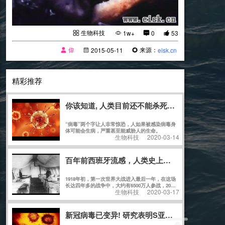
生物科技
1w+
0
53
偉
来源：
2015-05-11
eisk.cn
精彩推荐
你该知道, 人类目前还不能杀死人体内的任何病
“病毒”两个字让人非常惊恐，人如果被感染病毒身
体可能会生病，严重甚至能威胁人的生命。
生物科技
2020-03-14
百年前西班牙流感，人类史上最惨重疫情，人类
1918年初，第一次世界大战进入最后一年，在这场
长达四年多的战争中，大约有6500万人参战，2000
生物科技
2020-03-17
万人受伤，1000多万人丧生。
新冠病毒已变异! 研究表明S亚型比L亚型传染性更