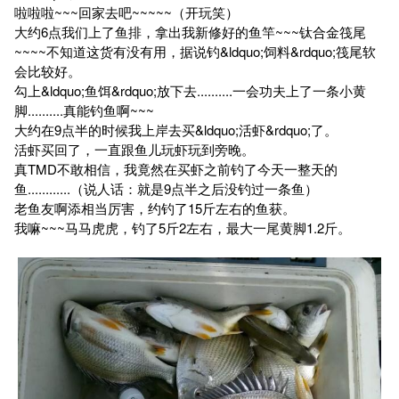
啦啦啦~~~回家去吧~~~~~（开玩笑）
大约6点我们上了鱼排，拿出我新修好的鱼竿~~~钛合金筏尾
~~~~不知道这货有没有用，据说钓&ldquo;饲料&rdquo;筏尾软
会比较好。
勾上&ldquo;鱼饵&rdquo;放下去..........一会功夫上了一条小黄
脚..........真能钓鱼啊~~~
大约在9点半的时候我上岸去买&ldquo;活虾&rdquo;了。
活虾买回了，一直跟鱼儿玩虾玩到旁晚。
真TMD不敢相信，我竟然在买虾之前钓了今天一整天的
鱼............（说人话：就是9点半之后没钓过一条鱼）
老鱼友啊添相当厉害，约钓了15斤左右的鱼获。
我嘛~~~马马虎虎，钓了5斤2左右，最大一尾黄脚1.2斤。