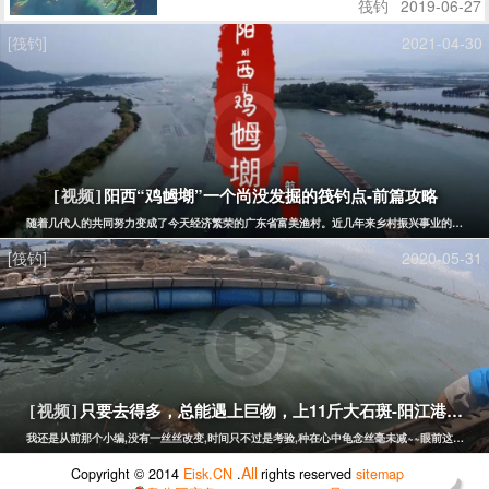
筏钓
2019-06-27
[筏钓]
2021-04-30
阳西“鸡乸㙟”一个尚没发掘的筏钓点-前篇攻略
[视频]
随着几代人的共同努力变成了今天经济繁荣的广东省富美渔村。近几年来乡村振兴事业的发展，
[筏钓]
2020-05-31
只要去得多，总能遇上巨物，上11斤大石斑-阳江港口船
[视频]
我还是从前那个小编,没有一丝丝改变,时间只不过是考验,种在心中龟念丝毫未减~~眼前这个小编,
All
Copyright © 2014
Eisk.CN
.
rights reserved
sitemap