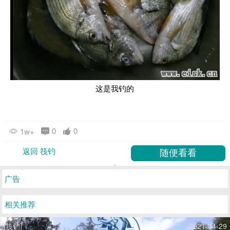
这是我钓的
0
0
1w+
返回 筏钓
广告
相关推荐
[筏钓]
2021-04-29