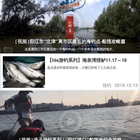
阳江市“北津”离市区最近的海钓点-船筏攻略篇
[视频]
这是离阳江市区最近的一个海钓钓点，一个非常适合船筏的地方。
【fds游钓系列】海泉湾猎鲈11.17～18
盘点身后钓箱里面的鱼，大概已经有了八九条之多。
筏钓
2018-12-13
[筏钓]
2019-11-14
浪子游钓系列 | “阳江港口”船筏海钓全攻略
[视频]