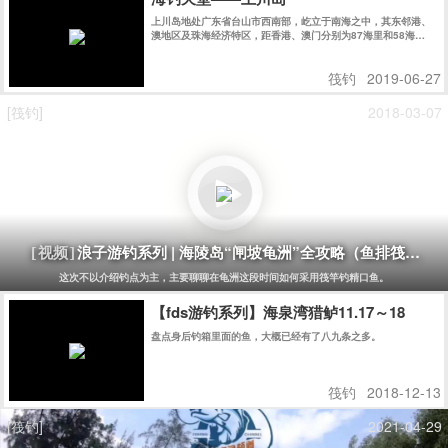
上川岛地处广东省台山市西南部，屹立于南海之中，其东邻港、
澳地区及珠海经济特区，距香港、澳门分别为87海里和58海
里........
筏钓
2019-06-27
[筏钓]
2018-03-07
浪子游钓系列 | 海陵岛“闸坡龟洲”全攻略（鱼排筏钓）
[视频]
这次不以介绍钓点为主，主要聊聊在龟洲这段时间如何采用筏竿钓精口鱼。
【fds游钓系列】海泉湾猎鲈11.17～18
盘点身后钓箱里面的鱼，大概已经有了八九条之多。
筏钓
2018-12-13
[筏钓]
2021-04-29