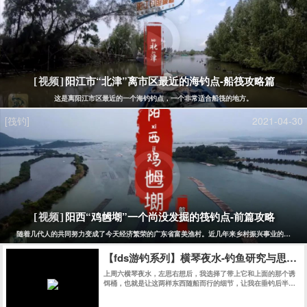
阳江市“北津”离市区最近的海钓点-船筏攻略篇
[视频]
这是离阳江市区最近的一个海钓钓点，一个非常适合船筏的地方。
[筏钓]
2021-04-30
阳西“鸡乸㙟”一个尚没发掘的筏钓点-前篇攻略
[视频]
随着几代人的共同努力变成了今天经济繁荣的广东省富美渔村。近几年来乡村振兴事业的发展，
【fds游钓系列】横琴夜水-钓鱼研究与思考
上周六横琴夜水，左思右想后，我选择了带上它和上面的那个诱
饵桶，也就是让这两样东西随船而行的细节，让我在垂钓后半
段，最艰难的时刻，为之一振，并赢下夜水的后半场。