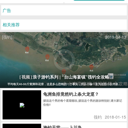
广告
相关推荐
[筏钓]
2019-04-13
浪子游钓系列 | “台山海宴镇”筏钓全攻略
[视频]
平均每天40-50斤黄脚和花滑，这是多么恐怖的一个事实，所以小编一直为这些小伙伴保密没有报道
龟洲鱼排竟然钓上条大龙趸？
据说这个男的每个星期都在,据说这个男的游泳特别好,请大家记
住他!!
筏钓
2018-01-15
海钓天堂——上川岛