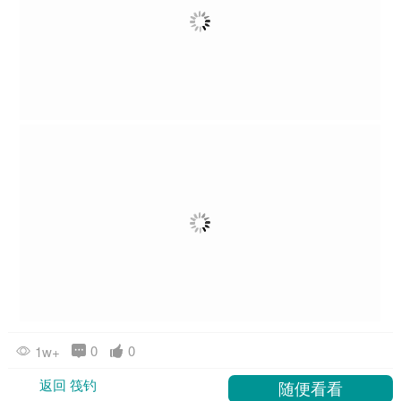
0
0
1w+
返回 筏钓