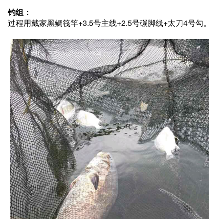
钓组：
过程用戴家黑鲷筏竿+3.5号主线+2.5号碳脚线+太刀4号勾。