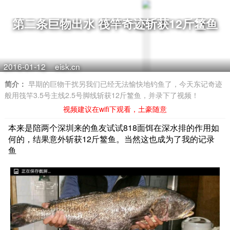
第二条巨物出水 筏竿奇迹斩获12斤鳘鱼
2016-01-12
eisk.cn
简介：
早期的巨物干扰另我们已经无法愉快地钓鱼了，今天东记奇迹
般用筏竿3.5号主线2.5号脚线斩获12斤鳘鱼，并录下了视频！
视频建议在wifi下观看，土豪随意
本来是陪两个深圳来的鱼友试试818面饵在深水排的作用如
何的，结果意外斩获12斤鳘鱼。当然这也成为了我的记录
鱼