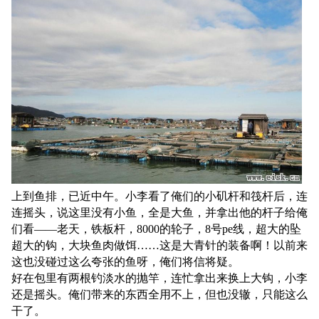
上到鱼排，已近中午。小李看了俺们的小矶杆和筏杆后，连
连摇头，说这里没有小鱼，全是大鱼，并拿出他的杆子给俺
们看——老天，铁板杆，8000的轮子，8号pe线，超大的坠
超大的钩，大块鱼肉做饵……这是大青针的装备啊！以前来
这也没碰过这么夸张的鱼呀，俺们将信将疑。
好在包里有两根钓淡水的抛竿，连忙拿出来换上大钩，小李
还是摇头。俺们带来的东西全用不上，但也没辙，只能这么
干了。