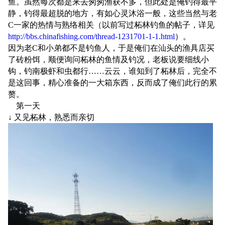
鱼。虽然每次都是来去匆匆渔获不多，但此处是俺钓得最平
静，钓得最超脱的地方，有如心灵沐浴一般，这些当然与老
C一家的热情与熟络相关（以前写过柘林钓鱼的帖子，详见
http://bbs.chinafishing.com/thread-1231701-1-1.html
）。
因为老C和小弟都不是钓鱼人，于是俺们在汕头的渔具店买
了砖粉饵，顺便询问柘林的鱼情及钓况，老板说要细线小
钩，钓南极虾和虫都行……云云，谁知到了柘林后，完全不
是这回事，精心准备的一大箱东西，反而成了俺们此行的累
赘。
第一天
↓ 又见柘林，熟悉而亲切