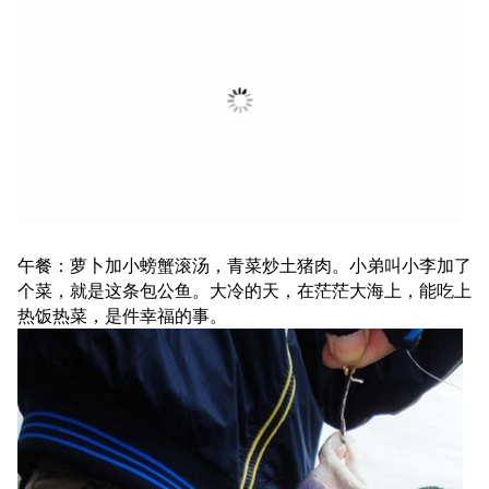
午餐：萝卜加小螃蟹滚汤，青菜炒土猪肉。小弟叫小李加了
个菜，就是这条包公鱼。大冷的天，在茫茫大海上，能吃上
热饭热菜，是件幸福的事。