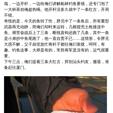
哉，一边开杆，一边给俺们讲解柘林钓鱼要领，还专门泡了
一大杯茶劝俺趁热喝。他开杆没多久就中了一条红古，开局
不错。
奇怪的是，今天的鱼转了性，胖兄中了一条鱼后，所有重型
武器再无动静，而俺们却时来运转，几根驳壳土枪接连中
鱼。艰苦奋战后上了三条，断线直钩还跑了几条，其中一条
是小弟抄中鱼尾跑了，他一直自责不已……这情形，令胖兄
大惑不解，父子叔侄急忙将杆子都往俺们靠拢，呵呵，有
趣。钓鱼这事，大师是有的，常胜将军是没有的，运气很重
要。
下午三点，俺们提着三条大红古，挥别汕头钓友，撤退，准
备赶往厦门。