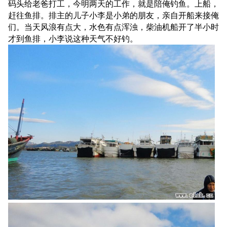
码头给老爸打工，今明两天的工作，就是陪俺钓鱼。上船，
赶往鱼排。排主的儿子小李是小弟的朋友，亲自开船来接俺
们。当天风浪有点大，水色有点浑浊，柴油机船开了半小时
才到鱼排，小李说这种天气不好钓。