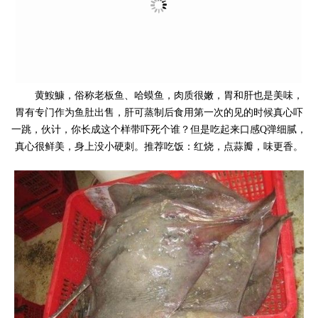
黄鮟鱇，俗称老板鱼、哈蟆鱼，肉质很嫩，胃和肝也是美味，
胃有专门作为鱼肚出售，肝可蒸制后食用第一次的见的时候真心吓
一跳，伙计，你长成这个样带吓死个谁？但是吃起来口感Q弹细腻，
真心很鲜美，身上没小硬刺。推荐吃饭：红烧，点蒜瓣，味更香。