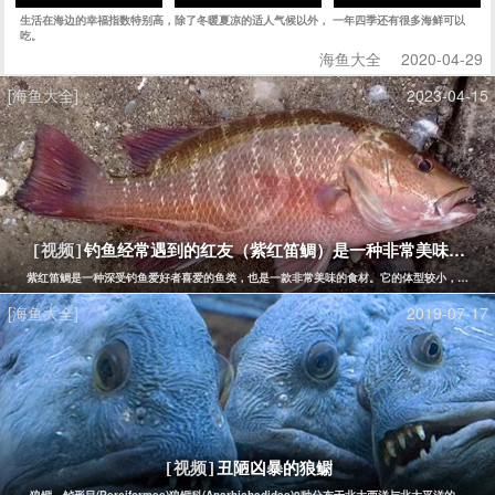
生活在海边的幸福指数特别高，除了冬暖夏凉的适人气候以外， 一年四季还有很多海鲜可以
吃。
海鱼大全
2020-04-29
[海鱼大全]
2023-04-15
钓鱼经常遇到的红友（紫红笛鲷）是一种非常美味的鱼
[视频]
紫红笛鲷是一种深受钓鱼爱好者喜爱的鱼类，也是一款非常美味的食材。它的体型较小，一般长
[海鱼大全]
2019-07-17
丑陋凶暴的狼鳚
[视频]
狼鳚，鲈形目(Perciformes)狼鳚科(Anarhichadidae)9种分布于北大西洋与北