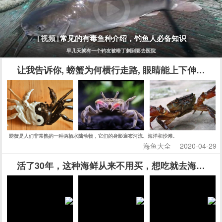
常见的有毒鱼种介绍，钓鱼人必备知识
[视频]
早几天就有一个钓友被暗丁刺到要去医院
让我告诉你, 螃蟹为何横行走路, 眼睛能上下伸缩, 
螃蟹是人们非常熟的一种两栖水陆动物，它们的身影遍布河流、海洋和沙滩。
海鱼大全
2020-04-29
活了30年，这种海鲜从来不用买，想吃就去海边挖