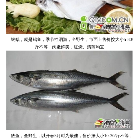
银鲳，就是鲳鱼，季节性洄游，全野生，市面上售价按大小5-80/
斤不等，肉嫩鲜美，红烧、清蒸均宜
鲅鱼，全野生，以开春5月时为最佳，售价按大小10-30/斤不等，