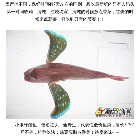
因产地不同，保鲜时间有7天左右的区别，想吃最新鲜的只有去码头
第一时间收购，清炖、红烧均宜！清炖的时候放点香菜，红烧的时
候来点蒜薹，好吃到升天的节奏！！
小眼绿鳍鱼，俗名红头，全野生，代表性低价鱼类，售价5-20/
斤不等，推荐吃法：炖豆腐撒点香菜！绝度来味~~~