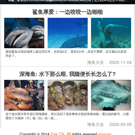
鲨鱼厚爱：一边咬咬一边啪啪
据说鲨鱼出现在地球上超过四亿年，也有说5亿，甚至6亿年，其实不重要，反正都比比恐龙
早多了。
海鱼大全
2020-11-04
深海鱼: 水下那么暗, 我随便长长怎么了?
这个渔夫因为常年进行深海捕鱼，所以见到了很多稀奇古怪的深海动物，通过他的账号，大家
看到了大海神（可）秘（怕）的一面....
海鱼大全
2020-03-09
All
Copyright © 2014
Eisk.CN
.
rights reserved
sitemap