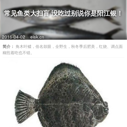
常见鱼类大扫盲 没吃过别说你是阳江银！
2016-04-02
eisk.cn
简介：
角木叶鲽，俗名鼓眼，全野生，秋冬季后肥美，红烧、调点面
糊煎着吃也不错。