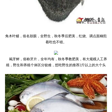
角木叶鲽，俗名鼓眼，全野生，秋冬季后肥美，红烧、调点面糊煎
着吃也不错。
褐牙鲆，俗称牙片，全年均有，秋冬季教肥美，有大规模人工养
殖，野生和养殖个体区分较难，想吃野生的推荐2斤以上的大个头