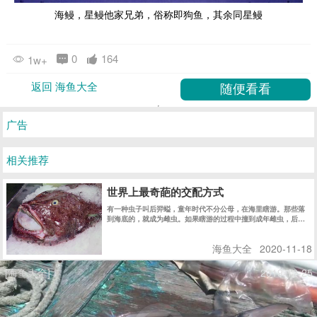
海鳗，星鳗他家兄弟，俗称即狗鱼，其余同星鳗
0
164
1w+
返回 海鱼大全
广告
相关推荐
世界上最奇葩的交配方式
有一种虫子叫后羿螠，童年时代不分公母，在海里瞎游。那些落
到海底的，就成为雌虫。如果瞎游的过程中撞到成年雌虫，后螠
儿童就进入这只雌虫的身体里，来到它的子宫，发育成一只雄
性，从此在那里生活到性成熟，然后直接和身边现成的卵子结
海鱼大全
2020-11-18
合。
[海鱼大全]
2019-12-25