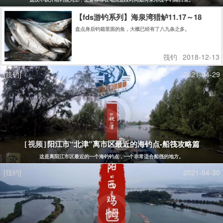
【fds游钓系列】海泉湾猎鲈11.17～18
盘点身后钓箱里面的鱼，大概已经有了八九条之多。
筏钓
2018-12-13
[筏钓]
2021-04-29
阳江市“北津”离市区最近的海钓点-船筏攻略篇
[视频]
这是离阳江市区最近的一个海钓钓点，一个非常适合船筏的地方。
[筏钓]
2021-04-30