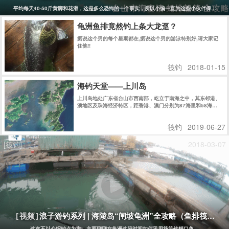
平均每天40-50斤黄脚和花滑，这是多么恐怖的一个事实，所以小编一直为这些小伙伴保密没有报道
龟洲鱼排竟然钓上条大龙趸？
据说这个男的每个星期都在,据说这个男的游泳特别好,请大家记
住他!!
筏钓
2018-01-15
海钓天堂——上川岛
上川岛地处广东省台山市西南部，屹立于南海之中，其东邻港、
澳地区及珠海经济特区，距香港、澳门分别为87海里和58海
里........
筏钓
2019-06-27
[筏钓]
2018-03-07
浪子游钓系列 | 海陵岛“闸坡龟洲”全攻略（鱼排筏钓）
[视频]
这次不以介绍钓点为主，主要聊聊在龟洲这段时间如何采用筏竿钓精口鱼。