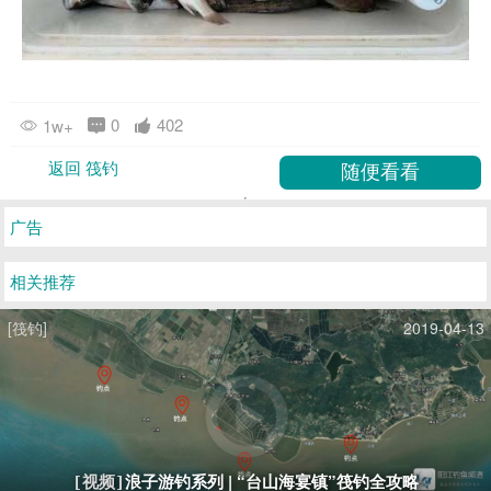
0
402
1w+
返回 筏钓
广告
相关推荐
[筏钓]
2019-04-13
浪子游钓系列 | “台山海宴镇”筏钓全攻略
[视频]