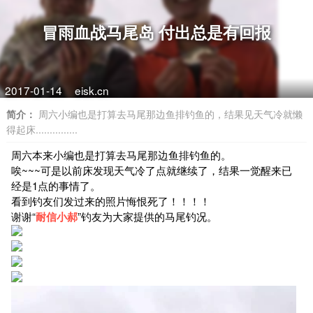
冒雨血战马尾岛 付出总是有回报
2017-01-14
eisk.cn
简介：
周六小编也是打算去马尾那边鱼排钓鱼的，结果见天气冷就懒
得起床...............
周六本来小编也是打算去马尾那边鱼排钓鱼的。
唉~~~可是以前床发现天气冷了点就继续了，结果一觉醒来已
经是1点的事情了。
看到钓友们发过来的照片悔恨死了！！！！
谢谢“
耐信小郝
”钓友为大家提供的马尾钓况。