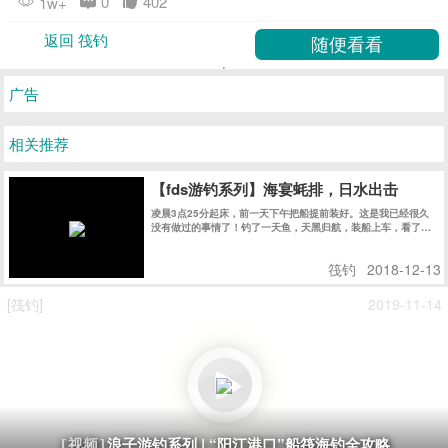
凌晨3点25分起床，前一天下午把船提前装好。这是我已经很久
没有做过的事情了！钓了一天鱼，天黑归航，装船上车，看了一
下时间是21点21分........
筏钓
2018-12-13
[筏钓]
2019-11-14
浪子游钓系列 | “阳江港口”船筏海钓全攻略
[视频]
这里鱼种也比较丰富，什么腊鱼、红古、红油、黄立鲳和魔鬼鱼之类的通通都有！
[筏钓]
2021-04-29
阳江市“北津”离市区最近的海钓点-船筏攻略篇
[视频]