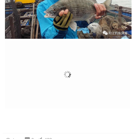
0
402
1w+
返回 筏钓
广告
相关推荐
【fds游钓系列】海宴蚝排，日水出击