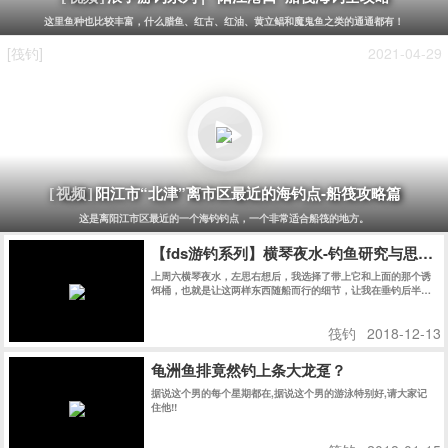
这是离阳江市区最近的一个海钓钓点，一个非常适合船筏的地方。
【fds游钓系列】横琴夜水-钓鱼研究与思考
上周六横琴夜水，左思右想后，我选择了带上它和上面的那个诱
饵桶，也就是让这两样东西随船而行的细节，让我在垂钓后半
段，最艰难的时刻，为之一振，并赢下夜水的后半场。
筏钓
2018-12-13
龟洲鱼排竟然钓上条大龙趸？
据说这个男的每个星期都在,据说这个男的游泳特别好,请大家记
住他!!
筏钓
2018-01-15
[筏钓]
2019-04-13
浪子游钓系列 | “台山海宴镇”筏钓全攻略
[视频]
平均每天40-50斤黄脚和花滑，这是多么恐怖的一个事实，所以小编一直为这些小伙伴保密没有报道