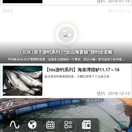
【fds游钓系列】海泉湾猎鲈11.17～18
盘点身后钓箱里面的鱼，大概已经有了八九条之多。
筏钓
2018-12-13
[筏钓]
2020-05-31
只要去得多，总能遇上巨物，上11斤大石斑-阳江港口船
[视频]
我还是从前那个小编,没有一丝丝改变,时间只不过是考验,种在心中龟念丝毫未减~~眼前这个小编,
All
Copyright © 2014
Eisk.CN
.
rights reserved
sitemap
粤公网安备 44170202000142号
粤ICP备14100453号-1
潮汐精灵
潮汐表精灵