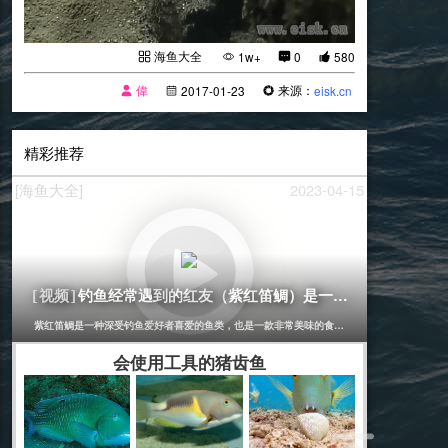
海鱼大全
1w+
0
580
偉
来源：
2017-01-23
eisk.cn
精彩推荐
[海鱼大全]
2023-04-15
钓鱼经常遇到的红友（紫红笛鲷）是一种非常美味的鱼
[视频]
紫红笛鲷是一种深受钓鱼爱好者喜爱的鱼类，也是一款非常美味的食材。它的体型较小，一般
会使用工具的猪齿鱼