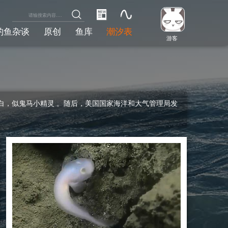
钓鱼杂谈
原创
鱼库
潮汐表
游客
雪白，似鬼马小精灵 。随后，美国国家海洋和大气管理局发