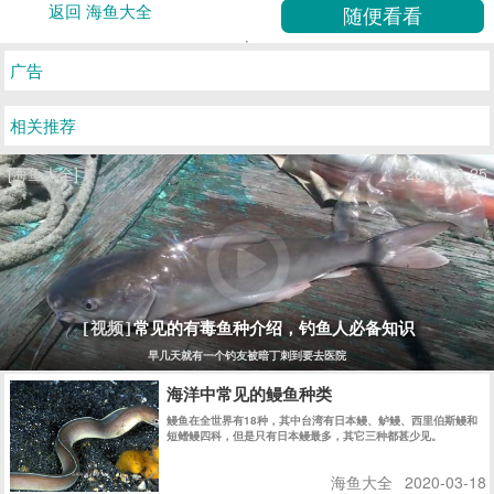
返回 海鱼大全
广告
相关推荐
[海鱼大全]
2019-12-25
常见的有毒鱼种介绍，钓鱼人必备知识
[视频]
早几天就有一个钓友被暗丁刺到要去医院
海洋中常见的鳗鱼种类
鳗鱼在全世界有18种，其中台湾有日本鳗、鲈鳗、西里伯斯鳗和
短鳍鳗四科，但是只有日本鳗最多，其它三种都甚少见。
海鱼大全
2020-03-18