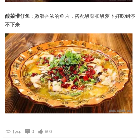
酸菜懵仔鱼
嫩滑香浓的鱼片，搭配酸菜和酸萝卜好吃到停
：
不下来
0
603
1w+