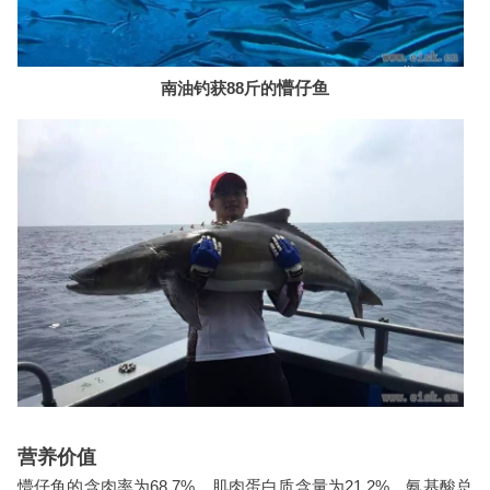
南油钓获88斤的
懵仔鱼
营养价值
懵仔鱼的含肉率为68.7%，肌肉蛋白质含量为21.2%，氨基酸总