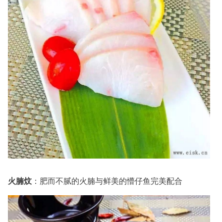
火腩炆
：肥而不腻的火腩与鲜美的懵仔鱼完美配合