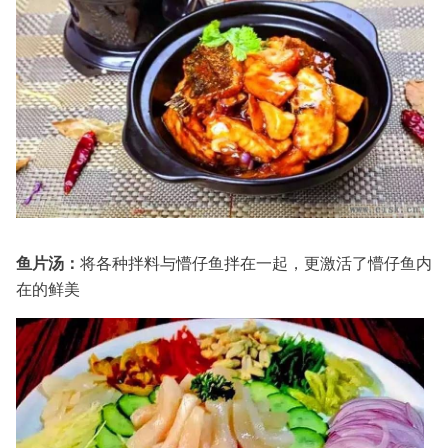
鱼片汤
：
将各种拌料与懵仔鱼拌在一起，更激活了懵仔鱼内
在的鲜美