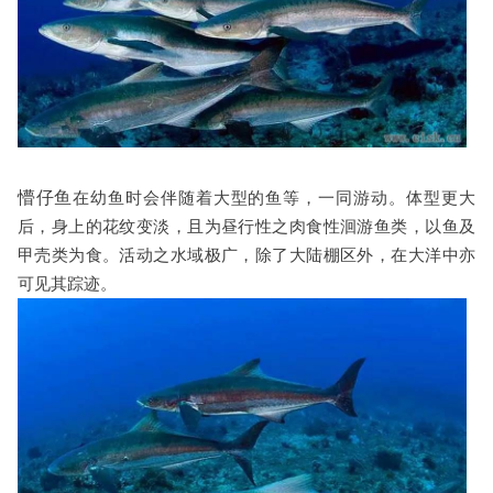
懵仔鱼
在幼鱼时会伴随着大型的鱼等，一同游动。体型更大
后，身上的花纹变淡，且为昼行性之肉食性洄游鱼类，以鱼及
甲壳类为食。活动之水域极广，除了大陆棚区外，在大洋中亦
可见其踪迹。