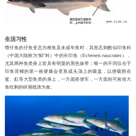
生活习性
懵仔鱼的仔鱼变态为稚鱼及未成年鱼时，其形态则酷似印鱼科
（中国大陆称为“鮣”科）中的长印鱼（Echeneis naucrates），
尤其两种鱼类身上皆具有明显的黑色纵带；唯一的不同仅在于
印鱼背鳍的第一枚硬棘会变形成头顶上的吸盘，以便吸附在
鲨、魟等大型鱼类的身上，一方面搭便车，一方面则可捡拾大
鱼吃剩的碎屑残渣为食。