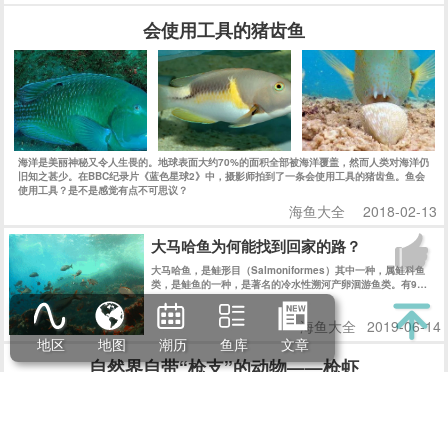
会使用工具的猪齿鱼
海洋是美丽神秘又令人生畏的。地球表面大约70%的面积全部被海洋覆盖，然而人类对海洋仍
旧知之甚少。在BBC纪录片《蓝色星球2》中，摄影师拍到了一条会使用工具的猪齿鱼。鱼会
使用工具？是不是感觉有点不可思议？
海鱼大全
2018-02-13
大马哈鱼为何能找到回家的路？
大马哈鱼，是鲑形目（Salmoniformes）其中一种，属鲑科鱼
类，是鲑鱼的一种，是著名的冷水性溯河产卵洄游鱼类。有9亚
目25科146属510种，纯淡水种类82种。它们出生在江河淡水
中，却在太平洋的海水中长大。
海鱼大全
2019-06-14
地区
地图
潮历
鱼库
文章
自然界自带“枪支”的动物——枪虾