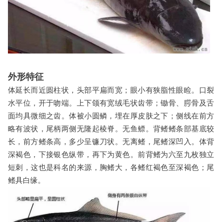
外形特征
体延长而近圆柱状，头部平扁而宽；眼小有狭脂性眼睑。口裂
水平位，开于吻端。上下颌有宽绒毛状齿带；锄骨、腭骨及舌
面均具微细之齿。体被小圆鳞，埋在厚皮肤之下；侧线在前方
略有波状，尾柄两侧无隆起棱脊。无鱼鳔。背鳍鳍条部基底较
长，前方鳍条高，多少呈镰刀状。无离鳍，尾鳍深凹入。体背
深褐色，下接银色纵带，再下为黄色。前背鳍为六至九枚独立
短刺，这也是科名的来源，胸鳍大，各鳍红褐色至深褐色；尾
鳍具白缘。